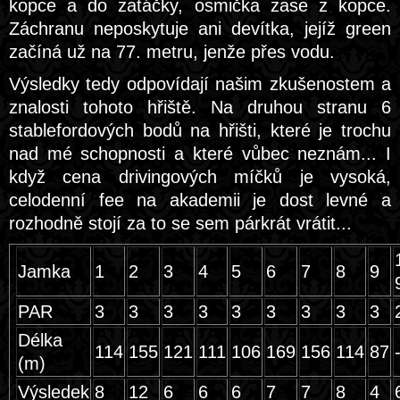
kopce a do zatáčky, osmička zase z kopce.
Záchranu neposkytuje ani devítka, jejíž green
začíná už na 77. metru, jenže přes vodu.
Výsledky tedy odpovídají našim zkušenostem a
znalosti tohoto hřiště. Na druhou stranu 6
stablefordových bodů na hřišti, které je trochu
nad mé schopnosti a které vůbec neznám... I
když cena drivingových míčků je vysoká,
celodenní fee na akademii je dost levné a
rozhodně stojí za to se sem párkrát vrátit...
Jamka
1
2
3
4
5
6
7
8
9
PAR
3
3
3
3
3
3
3
3
3
Délka
114
155
121
111
106
169
156
114
87
(m)
Výsledek
8
12
6
6
6
7
7
8
4