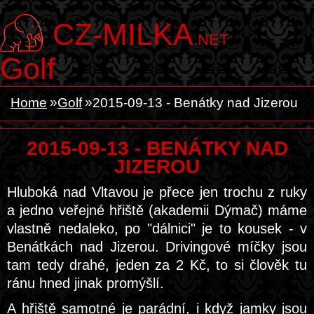
CZ-MILKA
.NET
Golf
Home
Golf
2015-09-13 - Benátky nad Jizerou
2015-09-13 - BENÁTKY NAD
JIZEROU
Hluboká nad Vltavou je přece jen trochu z ruky
a jedno veřejné hřiště (akademii Dýmač) máme
vlastně nedaleko, po "dálnici" je to kousek - v
Benátkách nad Jizerou. Drivingové míčky jsou
tam tedy drahé, jeden za 2 Kč, to si člověk tu
ránu hned jinak promýšlí.
A hřiště samotné je parádní, i když jamky jsou