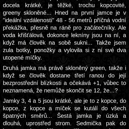
docela krátké, je těžké, trochu kopcovité,
greeny skloněné... Hned na první jamce je v
"ideální vzdálenosti" 48 - 56 metrů příčná vodní
překážka, přesně na ráně pro začátečníky. Ale
voda křišťálová, dokonce lekníny jsou na ní, a
když má člověk na sobě sukni... Takže jsem
zula botky, ponožky a vylovila si z ní své dva
utopené míčky.
Druhá jamka má právě skloněný green, takže i
když se člověk dostane třetí ranou do její
bezprostřední blízkosti a očekává +1, vůbec to
neznamená, že nemůže skončit se 12, že...?
Jamky 3, 4 a 5 jsou krátké, ale je to z kopce, do
kopce, z kopce a míček se kutálí do všech
špatných směrů... Šestá jamka je úzká a
dlouhá, uprostřed strom. Sedmička pak do