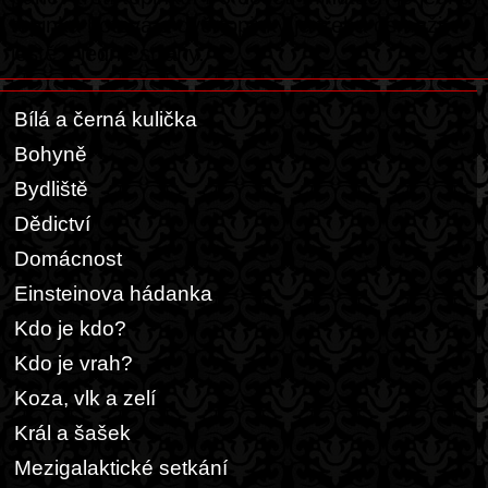
topinka hotová a dvě topinky je třeba osmažit
ještě z jedné strany.
Bílá a černá kulička
Bohyně
Bydliště
Dědictví
Domácnost
Einsteinova hádanka
Kdo je kdo?
Kdo je vrah?
Koza, vlk a zelí
Král a šašek
Mezigalaktické setkání