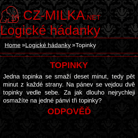
CZ-MILKA
.NET
Logické hádanky
Home
Logické hádanky
Topinky
TOPINKY
Jedna topinka se smaží deset minut, tedy pět
minut z každé strany. Na pánev se vejdou dvě
topinky vedle sebe. Za jak dlouho nejrychleji
osmažíte na jedné pánvi tři topinky?
ODPOVĚĎ
Za 15 minut. Po pěti minutách jednu topinku
otočíte, druhou sundáte a místo ní dáte na
pánev třetí topinku. Po deseti minutách je jedna