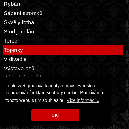
Rybáři
Sázení stromků
Skvělý fotbal
Studijní plán
Terče
Topinky
V divadle
Výstava psů
Záhadná vražda
Tento web používá k analýze návštěvnosti a
Zasedací pořádek
zobrazování reklam soubory cookie. Používáním
Zebra vodu nepije
tohoto webu s tím souhlasíte.
Více informací...
Žárovky
OK!
Copyright © 1999 - 2026 Milka