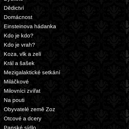
Dědictví
Domácnost
Einsteinova hádanka
Kdo je kdo?
Kdo je vrah?
Koza, vlk a zelí
Král a šašek
Mezigalaktické setkání
Miláčkové
Milovníci zvířat
Na pouti
Obyvatelé země Zoz
Otcové a dcery
Panské sídlo