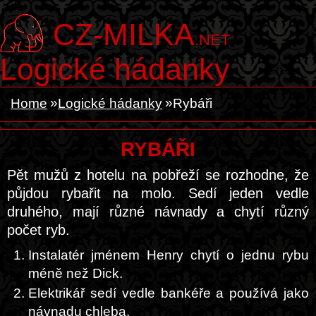
CZ-MILKA
.NET
Logické hádanky
Home
Logické hádanky
Rybáři
RYBÁŘI
Pět mužů z hotelu na pobřeží se rozhodne, že
půjdou rybařit na molo. Sedí jeden vedle
druhého, mají různé návnady a chytí různý
počet ryb.
Instalatér jménem Henry chytí o jednu rybu
méně než Dick.
Elektrikář sedí vedle bankéře a používá jako
návnadu chleba.