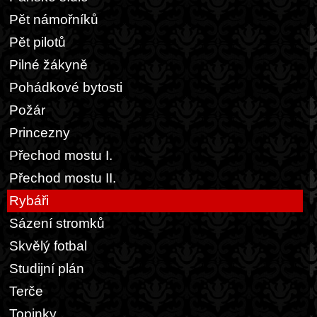
Pět námořníků
Pět pilotů
Pilné žákyně
Pohádkové bytosti
Požár
Princezny
Přechod mostu I.
Přechod mostu II.
Rybáři
Sázení stromků
Skvělý fotbal
Studijní plán
Terče
Topinky