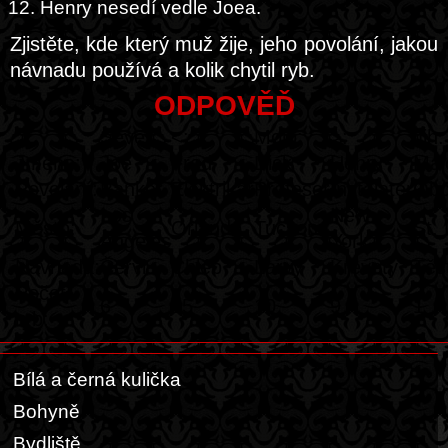
Henry nesedí vedle Joea.
Zjistěte, kde který muž žije, jeho povolání, jakou
návnadu používá a kolik chytil ryb.
ODPOVĚĎ
Sever:
<:
Molo:
>:
Jih:
Jméno:
Joe
Fred
Dick
Henry
Mal
Povolání:
Bankéř
Elektrikář
Profesor
Instalatér
Obc
Los
New
Město:
Orlando
Tucson
St. 
Angeles
York
Návnada:
Červi
Chléb
Larvy
Krevety
Těs
Počet
6
15
10
9
1
ryb:
Bílá a černá kulička
Bohyně
Bydliště