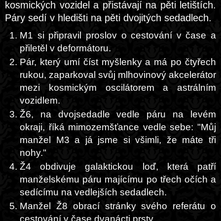
kosmických vozidel a přistávají na pěti letištích.
Páry sedí v hledišti na pěti dvojitých sedadlech.
M1 si připravil proslov o cestování v čase a
přiletěl v deformátoru.
Pár, který umí číst myšlenky a má po čtyřech
rukou, zaparkoval svůj mlhovinový akcelerátor
mezi kosmickým oscilátorem a astrálním
vozidlem.
Ž6, na dvojsedadle vedle páru na levém
okraji, říká mimozemšťance vedle sebe: "Můj
manžel M3 a já jsme si všimli, že máte tři
nohy."
Ž4 obdivuje galaktickou loď, která patří
manželskému páru majícímu po třech očích a
sedícímu na vedlejších sedadlech.
Manžel Ž8 obrací stránky svého referátu o
cestování v čase dvanácti prsty.