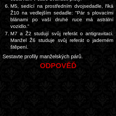
M5, sedící na prostředním dvojsedadle, říká
Ž10 na vedlejším sedadle: "Pár s plovacími
blánami po vaší druhé ruce má astrální
vozidlo."
M7 a Ž2 studují svůj referát o antigravitaci.
Manžel Ž6 studuje svůj referát o jaderném
štěpení.
Sestavte profily manželských párů.
ODPOVĚĎ
Muž:
Žena:
Doprava:
Referát:
Znaky:
Časový
Cestování v
M1
Ž8
12 prstů
deformátor
čase
Jaderné
M3
Ž6
Galaktická loď
3 oči
štěpení
Kosmický
Astrální
M5
Ž4
3 nohy
oscilátor
přeprava