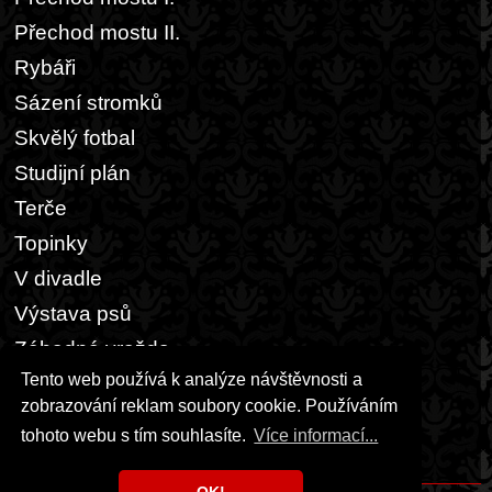
Přechod mostu II.
Rybáři
Sázení stromků
Skvělý fotbal
Studijní plán
Terče
Topinky
V divadle
Výstava psů
Záhadná vražda
Tento web používá k analýze návštěvnosti a
Zasedací pořádek
zobrazování reklam soubory cookie. Používáním
Zebra vodu nepije
tohoto webu s tím souhlasíte.
Více informací...
Žárovky