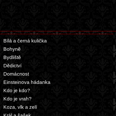
Plovací
M7
Ž2
Astrální vozidlo
Antigravitace
blány
Mlhovinový
Čtení
M9
Ž10
4 ruce
akcelerátor
myšlenek
Bílá a černá kulička
Bohyně
Bydliště
Dědictví
Domácnost
Einsteinova hádanka
Kdo je kdo?
Kdo je vrah?
Koza, vlk a zelí
Král a šašek