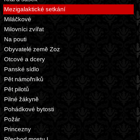
Mezigalaktické setkání
Miláčkové
Milovníci zvířat
Na pouti
Obyvatelé země Zoz
Otcové a dcery
Panské sídlo
Pět námořníků
Pět pilotů
Pilné žákyně
Pohádkové bytosti
Požár
Princezny
Přechod mostu I.