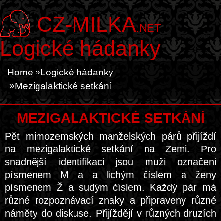
CZ-MILKA
.NET
Logické hádanky
Home
Logické hádanky
Mezigalaktické setkání
MEZIGALAKTICKÉ SETKÁNÍ
Pět mimozemských manželských párů přijíždí
na mezigalaktické setkání na Zemi. Pro
snadnější identifikaci jsou muži označeni
písmenem M a a lichým číslem a ženy
písmenem Ž a sudým číslem. Každý pár má
různé rozpoznávací znaky a připraveny různé
náměty do diskuse. Přijíždějí v různých druzích