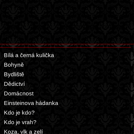
Pravdomluvní
10 Lhářů,
10 Lháři,
10
10
10
Pravdotvorných
Pravdoml
Proto té noci žilo v pětihranných domech 55
Lhářů.
Bílá a černá kulička
Bohyně
Bydliště
Dědictví
Domácnost
Einsteinova hádanka
Kdo je kdo?
Kdo je vrah?
Koza, vlk a zelí