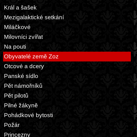
Král a šašek
Mezigalaktické setkání
Miláčkové
Milovníci zvířat
Na pouti
Obyvatelé země Zoz
Otcové a dcery
Panské sídlo
Pět námořníků
Pět pilotů
Pilné žákyně
Pohádkové bytosti
Požár
Princezny