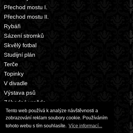
Přechod mostu I.
Přechod mostu II.
Rybáři
Sázení stromků
Skvělý fotbal
Studijní plán
Terče
Topinky
V divadle
Výstava psů
Záhadná vražda
Tento web používá k analýze návštěvnosti a
Zasedací pořádek
zobrazování reklam soubory cookie. Používáním
Zebra vodu nepije
tohoto webu s tím souhlasíte.
Více informací...
Žárovky