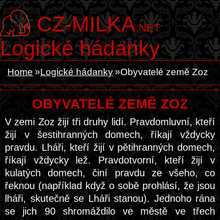
CZ-MILKA
.NET
Logické hádanky
Home
Logické hádanky
Obyvatelé země Zoz
OBYVATELÉ ZEMĚ ZOZ
V zemi Zoz žijí tři druhy lidí. Pravdomluvní, kteří
žijí v šestihranných domech, říkají vždycky
pravdu. Lháři, kteří žijí v pětihranných domech,
říkají vždycky lež. Pravdotvorní, kteří žijí v
kulatých domech, činí pravdu ze všeho, co
řeknou (například když o sobě prohlásí, že jsou
lháři, skutečně se Lháři stanou). Jednoho rána
se jich 90 shromáždilo ve městě ve třech