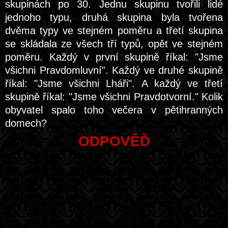
skupinách po 30. Jednu skupinu tvořili lidé
jednoho typu, druhá skupina byla tvořena
dvěma typy ve stejném poměru a třetí skupina
se skládala ze všech tří typů, opět ve stejném
poměru. Každý v první skupině říkal: "Jsme
všichni Pravdomluvní". Každý ve druhé skupině
říkal: "Jsme všichni Lháři". A každý ve třetí
skupině říkal: "Jsme všichni Pravdotvorní." Kolik
obyvatel spalo toho večera v pětihranných
domech?
ODPOVĚĎ
Jestliže pravdu říkají jen Pravdomluvní, pak
musí být ve skupině 3 x 10. Tahle skupina je
autorem tvrzení "Jsme všichni Pravdomluvní".
Pravdotvorní musí tvořit skupinu 30 x 1, která
lže "Jsme všichni Lháři", čímž se stávají Lháři -
toto tvrzení by nemohli vyřknout Lháři, protože