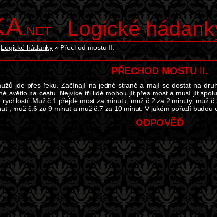
KA
Logické hádank
.NET
Logické hádanky
Přechod mostu II.
PŘECHOD MOSTU II.
žů jde přes řeku. Začínají na jedné straně a mají se dostat na druh
né světlo na cestu. Nejvíce tři lidé mohou jít přes most a musí jít spo
u rychlostí. Muž č.1 přejde most za minutu, muž č.2 za 2 minuty, muž č
nut , muž č.6 za 9 minut a muž č.7 za 10 minut. V jakém pořadí budou 
ODPOVĚĎ
zpět: 1, tam: 567, zpět: 2, tam: 134, zpět: 1, tam: 12.