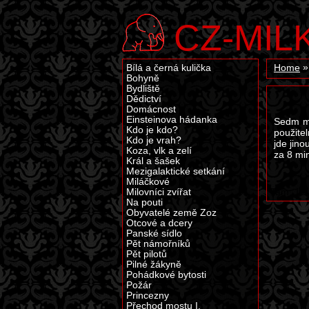
CZ-MIL
Bílá a černá kulička
Home
Bohyně
Bydliště
Dědictví
Domácnost
Einsteinova hádanka
Sedm mu
Kdo je kdo?
použitel
Kdo je vrah?
jde jino
Koza, vlk a zelí
za 8 mi
Král a šašek
Mezigalaktické setkání
Miláčkové
Tam: 12, 
Milovníci zvířat
Na pouti
Obyvatelé země Zoz
Otcové a dcery
Panské sídlo
Pět námořníků
Pět pilotů
Pilné žákyně
Pohádkové bytosti
Požár
Princezny
Přechod mostu I.