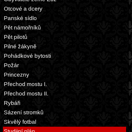
Otcové a dcery
Panské sídlo
Pět námořníků
Pět pilotů
Pilné žákyně
Pohádkové bytosti
Požár
Princezny
Přechod mostu I.
Přechod mostu II.
Rybáři
Sázení stromků
Skvělý fotbal
Studijní plán