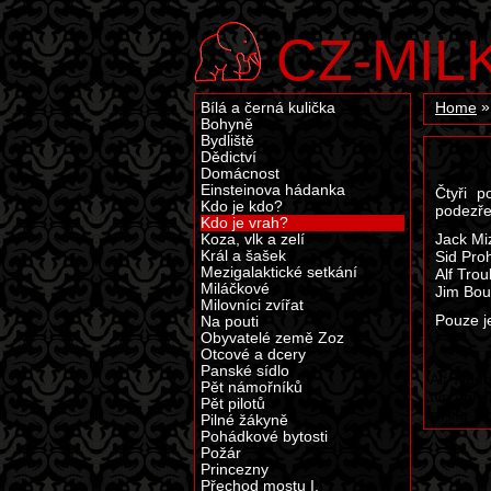
CZ-MIL
Bílá a černá kulička
Home
Bohyně
Bydliště
Dědictví
Domácnost
Einsteinova hádanka
Čtyři p
Kdo je kdo?
podezře
Kdo je vrah?
Jack Mi
Koza, vlk a zelí
Král a šašek
Sid Pro
Mezigalaktické setkání
Alf Tro
Miláčkové
Jim Bou
Milovníci zvířat
Pouze j
Na pouti
Obyvatelé země Zoz
Otcové a dcery
Panské sídlo
Alf Trou
Pět námořníků
tvrzení 
Pět pilotů
a Alfa T
Pilné žákyně
Pohádkové bytosti
Požár
Princezny
Přechod mostu I.