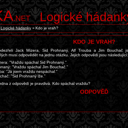
KA
Logické hádank
.NET
Logické hádanky
Kdo je vrah?
KDO JE VRAH?
odezřelí Jack Mizera, Sid Prohnaný, Alf Trouba a Jim Bouchač j
lých musí odpovědět na jednu otázku. Jejich odpovědi jsou následující
zera: "Vraždu spáchal Sid Prohnaný."
hnaný: "Vraždu spáchal Jim Bouchač."
uba: "Já jsem vraždu nespáchal."
chač: "Sid Prohnaný lže."
edna z odpovědí je pravdivá. Kdo spáchal vraždu?
ODPOVĚĎ
ba. Kdyby to byl Jack Mizera, tvrzení Alfa Trouby a Jima Bouchače by b
Jacka Mizery, Alfa Trouby a Jima Bouchače by byla pravdivá. Kdyby to 
rouby by byla pravdivá. Proto je to Alf Trouba a jedině tvrzení Jima Bou