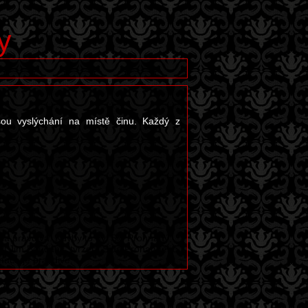
y
sou vyslýchání na místě činu. Každý z
:
yla pravdivá. Kdyby to byl Sid Prohnaný,
byl Jim Boucahč, tvrzení Sida Prohanného
chače je pravdivé.