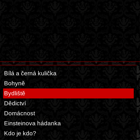
Jméno:
Příjmení:
Název domu:
Dveře:
Mabel
Stevensová
Růžový dům
Modré
Dorothy
Hillová
Dům na kopci
Červené
Grace
Sullivanová
Nad údolím
Bílé
Tracy
Petersová
Na pobřeží
Černé
Peggy
Riversová
Bílý dům
Zelené
Cheryl
Manbyová
U nás
Oranžové
Bílá a černá kulička
Bohyně
Bydliště
Dědictví
Domácnost
Einsteinova hádanka
Kdo je kdo?