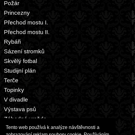
Požár
Princezny
Přechod mostu I.
Přechod mostu II.
Rybáři
Sázení stromků
Skvělý fotbal
Studijní plán
Terče
Topinky
V divadle
Výstava psů
Záhadná vražda
Tento web používá k analýze návštěvnosti a
Zasedací pořádek
zobrazování reklam soubory cookie. Používáním