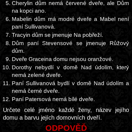
Cherylin dům nemá červené dveře, ale Dům
na kopci ano.
Mabelin dům má modré dveře a Mabel není
paní Sullivanová.
Tracyin dům se jmenuje Na pobřeží.
Dům paní Stevensové se jmenuje Růžový
dům.
Dveře Graceina domu nejsou oranžové.
Dorothy nebydlí v domě Nad údolím, který
nemá zelené dveře.
Paní Sullivanová bydlí v domě Nad údolím a
nemá černé dveře.
Paní Patersová nemá bílé dveře.
Určete celé jméno každé ženy, název jejího
domu a barvu jejích domovních dveří.
ODPOVĚĎ