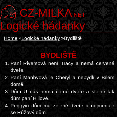
CZ-MILKA
.NET
Logické hádanky
Home
Logické hádanky
Bydliště
BYDLIŠTĚ
Paní Riversová není Tracy a nemá červené
dveře.
Paní Manbyová je Cheryl a nebydlí v Bílém
domě.
Dům U nás nemá černé dveře a stejně tak
dům paní Hillové.
Peggyin dům má zelené dveře a nejmenuje
se Růžový dům.