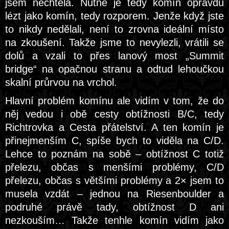
jsem nechtěla. Nutné je tedy komín opravdu
lézt jako komín, tedy rozporem. Jenže když jste
to nikdy nedělali, není to zrovna ideální místo
na zkoušení. Takže jsme to nevylezli, vrátili se
dolů a vzali to přes lanový most „Summit
bridge“ na opačnou stranu a odtud lehoučkou
skalní průrvou na vrchol.
Hlavní problém komínu ale vidím v tom, že do
něj vedou i obě cesty obtížnosti B/C, tedy
Richtrovka a Cesta přátelství. A ten komín je
přinejmenším C, spíše bych to viděla na C/D.
Lehce to poznám na sobě – obtížnost C totiž
přelezu, občas s menšími problémy, C/D
přelezu, občas s většími problémy a 2× jsem to
musela vzdát – jednou na Riesenboulder a
podruhé právě tady, obtížnost D ani
nezkouším… Takže tenhle komín vidím jako