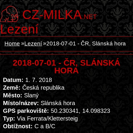
CZ-MILKA
.NET
Lezení
Home
Lezení
2018-07-01 - ČR, Slánská hora
2018-07-01 - ČR, SLÁNSKÁ
HORA
Datum:
1. 7. 2018
Země:
Česká republika
Město:
Slaný
Místo/název:
Slánská hora
GPS parkoviště:
50.230341, 14.098323
Typ:
Via Ferrata/Klettersteig
Obtížnost:
C a B/C