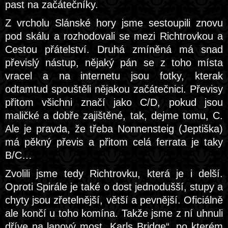
past na začátečníky.
Z vrcholu Slánské hory jsme sestoupili znovu
pod skálu a rozhodovali se mezi Richtrovkou a
Cestou přátelství. Druhá zmíněná má snad
převislý nástup, nějaký pán se z toho místa
vracel a na internetu jsou fotky, kterak
odtamtud spouštěli nějakou začátečnici. Převisy
přitom všichni značí jako C/D, pokud jsou
maličké a dobře zajištěné, tak, dejme tomu, C.
Ale je pravda, že třeba Nonnensteig (Jeptiška)
má pěkný převis a přitom celá ferrata je taky
B/C…
Zvolili jsme tedy Richtrovku, která je i delší.
Oproti Spirále je také o dost jednodušší, stupy a
chyty jsou zřetelnější, větší a pevnější. Oficiálně
ale končí u toho komína. Takže jsme z ní uhnuli
dříve na lanový most „Karls Bridge“, po kterém