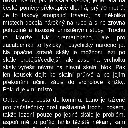
bloku. Na to, jak je skála vysoká, je ferrata na
české poměry překvapivě dlouhá, prý 70 metrů.
Je to takový stoupající traverz, na několika
místech docela náročný na ruce a s ne zrovna
pohodlně a luxusně umístěnými stupy. Trochu
to klouže. Nic dramatického, ale pro
začátečníka to fyzicky i psychicky náročné je.
Na opačné straně skály je možnost lézt po
skále protější/vedlejší, ale zase na vrcholku
skály vyřešit návrat na hlavní skalní blok. Pak
jen kousek dojít ke skalní průrvě a po jejím
překonání učinit zápis do vrcholové knížky.
Pokud je v ní místo…
Odtud vede cesta do komínu. Lano je tažené
pro začátečníky dost nešťastně trochu bokem,
takže lezení pouze po jedné skále je problém,
aspoň mě to pořád táhlo těžiště někam, kam