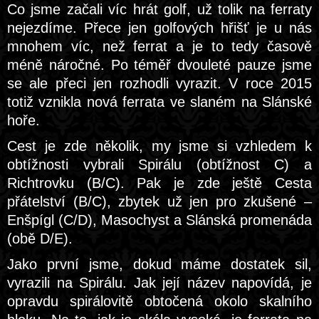
Co jsme začali víc hrát golf, už tolik na ferraty
nejezdíme. Přece jen golfových hřišť je u nás
mnohem víc, než ferrat a je to tedy časově
méně náročné. Po téměř dvouleté pauze jsme
se ale přeci jen rozhodli vyrazit. V roce 2015
totiž vznikla nová ferrata ve slaném na Slánské
hoře.
Cest je zde několik, my jsme si vzhledem k
obtížnosti vybrali Spirálu (obtížnost C) a
Richtrovku (B/C). Pak je zde ještě Cesta
přátelství (B/C), zbytek už jen pro zkušené –
Enšpígl (C/D), Masochyst a Slánská promenáda
(obě D/E).
Jako první jsme, dokud máme dostatek sil,
vyrazili na Spirálu. Jak její název napovídá, je
opravdu spirálovitě obtočená okolo skalního