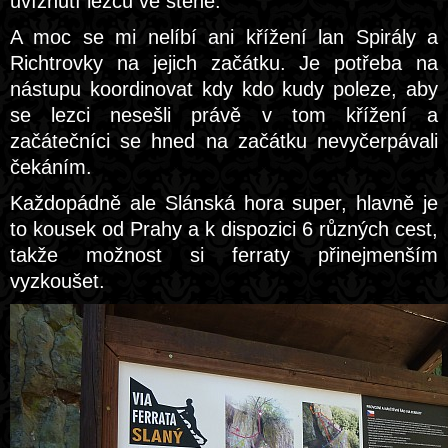
uvíznutí lezců ve stěně.
A moc se mi nelíbí ani křížení lan Spirály a
Richtrovky na jejich začátku. Je potřeba na
nástupu koordinovat kdy kdo kudy poleze, aby
se lezci nesešli právě v tom křížení a
začátečníci se hned na začátku nevyčerpávali
čekáním.
Každopádně ale Slánská hora super, hlavně je
to kousek od Prahy a k dispozici 6 různých cest,
takže možnost si ferraty přinejmenším
vyzkoušet.