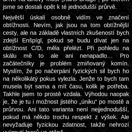
jsme se dostali opět k té jednodušší průrvě.
Největší úskalí osobně vidím ve značení
obtížnosti. Nevím, jak jsou na tom obtížnější
cesty, ale na základě vlastních zkušeností bych
zdejší Enšpígl, pokud se budu dívat jen na
obtížnost C/D, měla přelézt. Při pohledu na
skálu mě to ale ani nenapadlo… Pro
začátečníky je problém zmiňovaný komín.
Myslím, že po načerpání fyzických sil bych ho
na několikátý pokus vylezla. Jenže to bych tam
musela být sama a mít času, kolik je potřeba.
Takhle jsem to prostě vzdala. Výhodou naopak
je, že je tu i možnost jistého „úniku“ po mostě a
průrvou. Ani tato varianta není nejjednodušší,
pokud má někdo trochu respekt z výšek. Ale
nevyžaduje fyzickou zdatnost, takže nehrozí