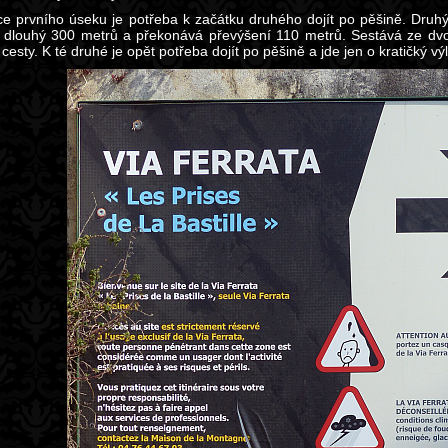
e prvního úseku je potřeba k začátku druhého dojít po pěšině. Druhý ú
e dlouhý 300 metrů a překonává převýšení 110 metrů. Sestává ze dvou
cesty. K té druhé je opět potřeba dojít po pěšině a jde jen o kratičký vý