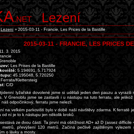
KA
Lezení
.NET
Lezení
2015-03-11 - Francie, Les Prices de la Bastille
2015-03-11 - FRANCIE, LES PRICES D
1. 3. 2015
rancie
renoble
ázev:
Les Prises de la Bastille
koviště:
5.194691, 5.717924
tupu:
45.195048, 5.720250
Ferrata/Klettersteig
st:
C/D
ýdenní lyžařské dovolené jsme si udělali jeden den pauzu a vyrazili n
s. V Grenoblu jsme se zastavili i u nástupu na tuto ferratu, ale jeliko
 náš odpočinkový, ferratu jsme nelezli.
ní na velkém parkovišti bylo v době naší návštěvy zdarma. K ferratě je
 od ní je to k nástupu jen několik kroků.
sestává ze dvou částí. Ta první má obtížnost AD+ až D (assez difficile +
 metrů, převýšení 120 metrů. Začíná pečlivě zajištěným výlezem
ým o lávky a mosty.