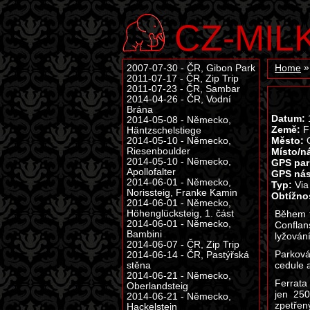
CZ-MIL
2007-07-30 - ČR, Gibon Park
Home
2011-07-17 - ČR, Zip Trip
2011-07-23 - ČR, Sambar
2014-04-26 - ČR, Vodní
Brána
Datum:
1
2014-05-08 - Německo,
Země:
F
Häntzschelstiege
Město:
G
2014-05-10 - Německo,
Riesenboulder
Místo/n
2014-05-10 - Německo,
GPS par
Apollofalter
GPS nás
2014-06-01 - Německo,
Typ:
Via 
Norissteig, Franke Kamin
Obtížno
2014-06-01 - Německo,
Höhenglücksteig, 1. část
Během t
2014-06-01 - Německo,
Conflan
Bambini
lyžování
2014-06-07 - ČR, Zip Trip
Parková
2014-06-14 - ČR, Pastýřská
cedule a
stěna
2014-06-21 - Německo,
Ferrata 
Oberlandsteig
jen 250
2014-06-21 - Německo,
zpetřen
Hackelstein