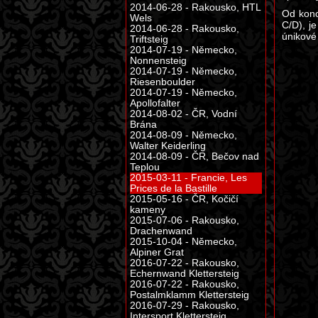
2014-06-28 - Rakousko, HTL
Od konc
Wels
C/D), j
2014-06-28 - Rakousko,
únikové 
Triftsteig
2014-07-19 - Německo,
Nonnensteig
2014-07-19 - Německo,
Riesenboulder
2014-07-19 - Německo,
Apollofalter
2014-08-02 - ČR, Vodní
Brána
2014-08-09 - Německo,
Walter Keiderling
2014-08-09 - ČR, Bečov nad
Teplou
2015-03-11 - Francie, Les
Prices de la Bastille
2015-05-16 - ČR, Kočičí
kameny
2015-07-06 - Rakousko,
Drachenwand
2015-10-04 - Německo,
Alpiner Grat
2016-07-22 - Rakousko,
Echernwand Klettersteig
2016-07-22 - Rakousko,
Postalmklamm Klettersteig
2016-07-29 - Rakousko,
Intersport Klettersteig