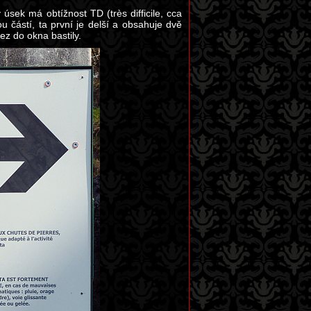
sek má obtížnost TD (très difficile, cca
 částí, ta první je delší a obsahuje dvě
lez do okna bastily.