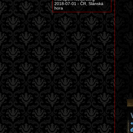
2018-07-01 - ČR, Slánská
hora