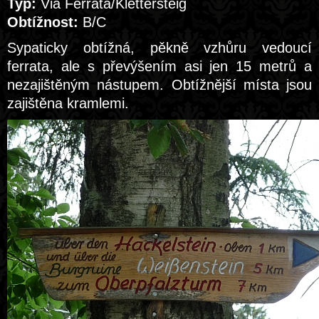
Typ:
Via Ferrata/Klettersteig
Obtížnost:
B/C
Sypaticky obtížná, pěkně vzhůru vedoucí
ferrata, ale s převýšením asi jen 15 metrů a
nezajištěným nástupem. Obtížnější místa jsou
zajištěna kramlemi.