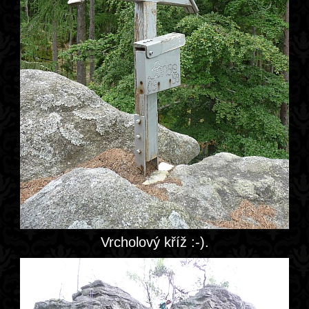
Vrcholový kříž :-).