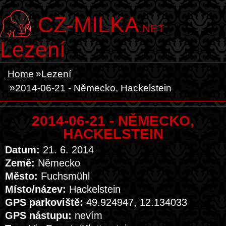
CZ-MILKA
.NET
Lezení
Home
Lezení
2014-06-21 - Německo, Hackelstein
2014-06-21 - NĚMECKO,
HACKELSTEIN
Datum:
21. 6. 2014
Země:
Německo
Město:
Fuchsmühl
Místo/název:
Hackelstein
GPS parkoviště:
49.924947, 12.134033
GPS nástupu:
nevím