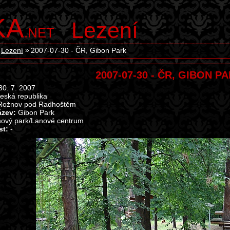
KA
Lezení
.NET
Lezení
2007-07-30 - ČR, Gibon Park
2007-07-30 - ČR, GIBON P
0. 7. 2007
eská republika
ožnov pod Radhoštěm
ázev:
Gibon Park
ový park/Lanové centrum
st:
-