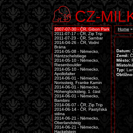
CZ-MIL
2007-07-30 - ČR, Gibon Park
Home
2011-07-17 - ČR, Zip Trip
2011-07-23 - ČR, Sambar
2014-04-26 - ČR, Vodní
Brána
Datum:
3
2014-05-08 - Německo,
Země:
Č
Häntzschelstiege
Město:
R
2014-05-10 - Německo,
Riesenboulder
Místo/n
2014-05-10 - Německo,
Typ:
Lan
Apollofalter
Obtížno
2014-06-01 - Německo,
Norissteig, Franke Kamin
2014-06-01 - Německo,
Höhenglücksteig, 1. část
2014-06-01 - Německo,
Bambini
2014-06-07 - ČR, Zip Trip
2014-06-14 - ČR, Pastýřská
stěna
2014-06-21 - Německo,
Oberlandsteig
2014-06-21 - Německo,
Hackelstein