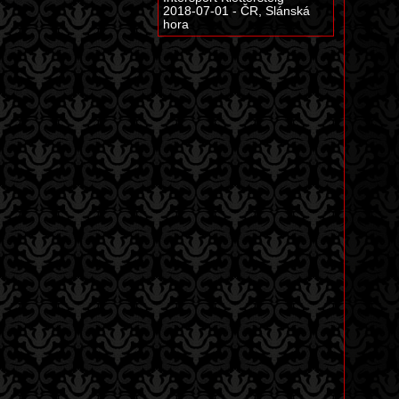
2018-07-01 - ČR, Slánská
hora