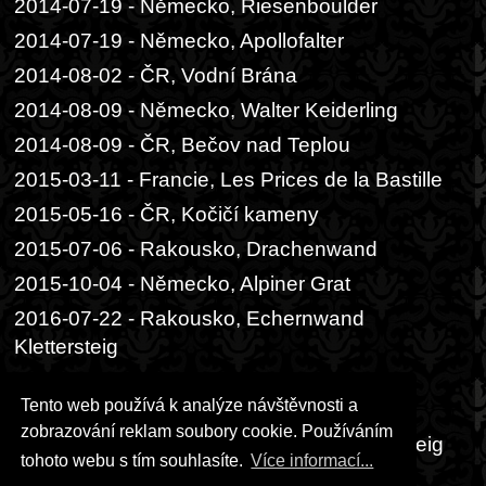
2014-07-19 - Německo, Riesenboulder
2014-07-19 - Německo, Apollofalter
2014-08-02 - ČR, Vodní Brána
2014-08-09 - Německo, Walter Keiderling
2014-08-09 - ČR, Bečov nad Teplou
2015-03-11 - Francie, Les Prices de la Bastille
2015-05-16 - ČR, Kočičí kameny
2015-07-06 - Rakousko, Drachenwand
2015-10-04 - Německo, Alpiner Grat
2016-07-22 - Rakousko, Echernwand
Klettersteig
2016-07-22 - Rakousko, Postalmklamm
Tento web používá k analýze návštěvnosti a
Klettersteig
zobrazování reklam soubory cookie. Používáním
2016-07-29 - Rakousko, Intersport Klettersteig
tohoto webu s tím souhlasíte.
Více informací...
2018-07-01 - ČR, Slánská hora