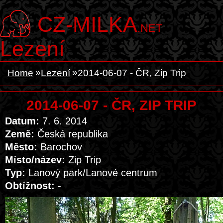
CZ-MILKA
.NET
Lezení
Home
Lezení
2014-06-07 - ČR, Zip Trip
2014-06-07 - ČR, ZIP TRIP
Datum:
7. 6. 2014
Země:
Česká republika
Město:
Barochov
Místo/název:
Zip Trip
Typ:
Lanový park/Lanové centrum
Obtížnost:
-