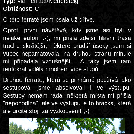
Typ:
Via Ferrata/Klettersteig
Obtížnost:
C
O této ferratě jsem psala už dříve.
Oproti první návštěvě, kdy jsme asi byli v
nějaké euforii :-), mi přišla zdejší hlavní trasa
trochu složitější, některé prudší úseky jsem si
vůbec nepamatovala, na druhou stranu minule
mi připadala vzdušnější... A taky jsem tam
tentokrát viděla mnohem více stupů.
Druhou ferratu, která se primárně používá jako
sestupová, jsme absolvovali i ve výstupu.
Sestupy nemám ráda, některá místa mi přišla
"nepohodlná", ale ve výstupu je to hračka, která
ale určitě stojí za vyzkoušení! ;-)