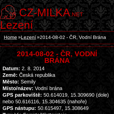
CZ-MILKA
.NET
Lezení
Home
Lezení
2014-08-02 - ČR, Vodní Brána
2014-08-02 - ČR, VODNÍ
BRÁNA
Datum:
2. 8. 2014
Země:
Česká republika
Město:
Semily
Místo/název:
Vodní brána
GPS parkoviště:
50.614019, 15.309690 (dole)
nebo 50.616116, 15.304635 (nahoře)
GPS nástupu:
50.615497, 15.308649