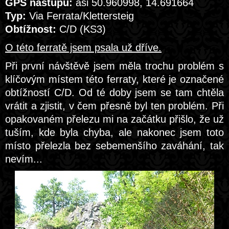
GPS nástupu:
asi 50.960998, 14.691664
Typ:
Via Ferrata/Klettersteig
Obtížnost:
C/D (KS3)
O této ferratě jsem psala už dříve.
Při první návštěvě jsem měla trochu problém s
klíčovým místem této ferraty, které je označené
obtížností C/D. Od té doby jsem se tam chtěla
vrátit a zjistit, v čem přesně byl ten problém. Při
opakovaném přelezu mi na začátku přišlo, že už
tuším, kde byla chyba, ale nakonec jsem toto
místo přelezla bez sebemenšího zaváhání, tak
nevím...