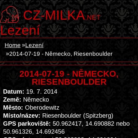
CZ-MILKA
.NET
Lezení
Home
Lezení
2014-07-19 - Německo, Riesenboulder
2014-07-19 - NĚMECKO,
RIESENBOULDER
Datum:
19. 7. 2014
Země:
Německo
Město:
Oberodewitz
Místo/název:
Riesenboulder (Spitzberg)
GPS parkoviště:
50.962417, 14.690882 nebo
50.961326, 14.692456