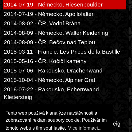
2014-07-19 - Německo, Riesenboulder
2014-07-19 - Německo, Apollofalter
2014-08-02 - ČR, Vodní Brána
2014-08-09 - Německo, Walter Keiderling
2014-08-09 - ČR, Bečov nad Teplou
2015-03-11 - Francie, Les Prices de la Bastille
2015-05-16 - ČR, Kočičí kameny
2015-07-06 - Rakousko, Drachenwand
2015-10-04 - Německo, Alpiner Grat
2016-07-22 - Rakousko, Echernwand
Klettersteig
2016-07-22 - Rakousko, Postalmklamm
Tento web používá k analýze návštěvnosti a
Klettersteig
zobrazování reklam soubory cookie. Používáním
2016-07-29 - Rakousko, Intersport Klettersteig
tohoto webu s tím souhlasíte.
Více informací...