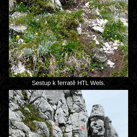
Sestup k ferratě HTL Wels.