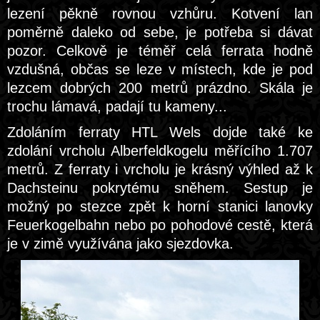
lezení pěkně rovnou vzhůru. Kotvení lan
poměrně daleko od sebe, je potřeba si dávat
pozor. Celkově je téměř celá ferrata hodně
vzdušná, občas se leze v místech, kde je pod
lezcem dobrých 200 metrů prázdno. Skála je
trochu lámavá, padají tu kameny...
Zdoláním ferraty HTL Wels dojde také ke
zdolání vrcholu Alberfeldkogelu měřícího 1.707
metrů. Z ferraty i vrcholu je krásný výhled až k
Dachsteinu pokrytému sněhem. Sestup je
možný po stezce zpět k horní stanici lanovky
Feuerkogelbahn nebo po pohodové cestě, která
je v zimě využívána jako sjezdovka.