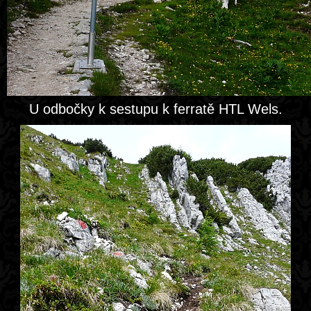
U odbočky k sestupu k ferratě HTL Wels.