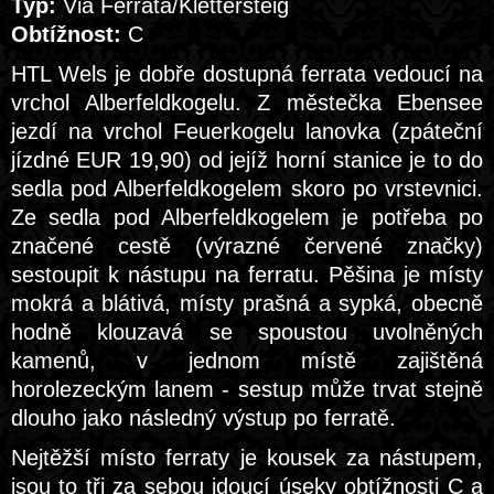
Typ:
Via Ferrata/Klettersteig
Obtížnost:
C
HTL Wels je dobře dostupná ferrata vedoucí na
vrchol Alberfeldkogelu. Z městečka Ebensee
jezdí na vrchol Feuerkogelu lanovka (zpáteční
jízdné EUR 19,90) od jejíž horní stanice je to do
sedla pod Alberfeldkogelem skoro po vrstevnici.
Ze sedla pod Alberfeldkogelem je potřeba po
značené cestě (výrazné červené značky)
sestoupit k nástupu na ferratu. Pěšina je místy
mokrá a blátivá, místy prašná a sypká, obecně
hodně klouzavá se spoustou uvolněných
kamenů, v jednom místě zajištěná
horolezeckým lanem - sestup může trvat stejně
dlouho jako následný výstup po ferratě.
Nejtěžší místo ferraty je kousek za nástupem,
jsou to tři za sebou jdoucí úseky obtížnosti C a