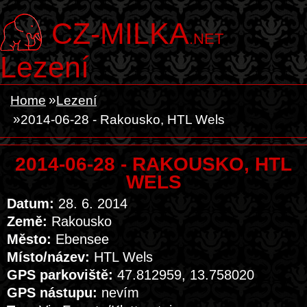
CZ-MILKA
.NET
Lezení
Home
Lezení
2014-06-28 - Rakousko, HTL Wels
2014-06-28 - RAKOUSKO, HTL
WELS
Datum:
28. 6. 2014
Země:
Rakousko
Město:
Ebensee
Místo/název:
HTL Wels
GPS parkoviště:
47.812959, 13.758020
GPS nástupu:
nevím