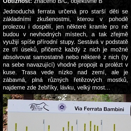
Obtížnost:
značeno B/C, objektivně B
Jednoduchá ferrata určená pro starší děti se
základními zkušenostmi, kterou v pohodě
prolezou i dospělí, jen některé kramle pro ně
budou v nevhodných místech, a tak zřejmě
využijí spíše přírodní stupy. Sestává v podstatě
ze tří úseků, přičemž každý z nich je možné
absolvovat samostatně nebo některé z nich (ty
na sebe navazující) vhodně propojit a prolézt v
kuse. Trasa vede nízko nad zemí, ale je
zábavná, plná různých řetězových mostků,
najdeme zde žebříky, lávku, velký most...