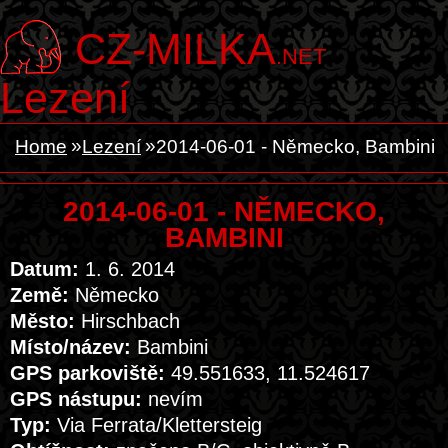
CZ-MILKA
.NET
Lezení
Home
Lezení
2014-06-01 - Německo, Bambini
2014-06-01 - NĚMECKO,
BAMBINI
Datum:
1. 6. 2014
Země:
Německo
Město:
Hirschbach
Místo/název:
Bambini
GPS parkoviště:
49.551633, 11.524617
GPS nástupu:
nevím
Typ:
Via Ferrata/Klettersteig