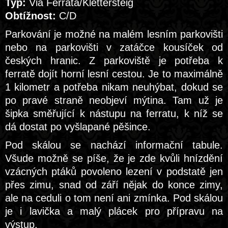
Typ:
Via Ferrata/Klettersteig
Obtížnost:
C/D
Parkování je možné na malém lesním parkovišti
nebo na parkovišti v zatáčce kousíček od
českých hranic. Z parkoviště je potřeba k
ferratě dojít horní lesní cestou. Je to maximálně
1 kilometr a potřeba nikam neuhýbat, dokud se
po pravé straně neobjeví mýtina. Tam už je
šipka směřující k nástupu na ferratu, k níž se
dá dostat po vyšlapané pěšince.
Pod skálou se nachází informační tabule.
Všude možně se píše, že je zde kvůli hnízdění
vzácných ptáků povoleno lezení v podstatě jen
přes zimu, snad od září nějak do konce zimy,
ale na ceduli o tom není ani zmínka. Pod skálou
je i lavička a malý plácek pro přípravu na
výstup.