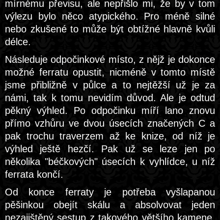
mírnému převisu, ale nepřišlo mi, že by v tom
výlezu bylo něco atypického. Pro méně silné
nebo zkušené to může být obtížné hlavně kvůli
délce.
Následuje odpočinkové místo, z nějž je dokonce
možné ferratu opustit, nicméně v tomto místě
jsme přibližně v půlce a to nejtěžší už je za
námi, tak k tomu nevidím důvod. Ale je odtud
pěkný výhled. Po odpočinku míří lano znovu
přímo vzhůru ve dvou úsecích značených C a
pak trochu traverzem až ke knize, od níž je
výhled ještě hezčí. Pak už se leze jen po
několika "béčkových" úsecích k vyhlídce, u níž
ferrata končí.
Od konce ferraty je potřeba vyšlapanou
pěšinkou obejít skálu a absolvovat jeden
nezajištěný sestup z takového většího kamene,