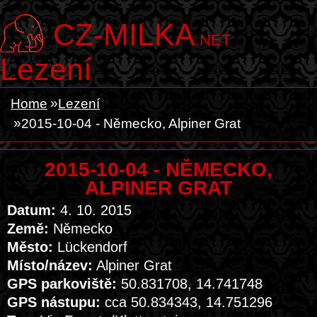
CZ-MILKA
.NET
Lezení
Home
Lezení
2015-10-04 - Německo, Alpiner Grat
2015-10-04 - NĚMECKO,
ALPINER GRAT
Datum:
4. 10. 2015
Země:
Německo
Město:
Lückendorf
Místo/název:
Alpiner Grat
GPS parkoviště:
50.831708, 14.741748
GPS nástupu:
cca 50.834343, 14.751296