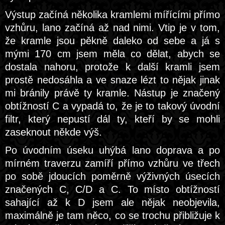
Výstup začíná několika kramlemi mířícími přímo
vzhůru, lano začíná až nad nimi. Vtip je v tom,
že kramle jsou pěkně daleko od sebe a já s
mými 170 cm jsem měla co dělat, abych se
dostala nahoru, protože k další kramli jsem
prostě nedosáhla a ve snaze lézt to nějak jinak
mi bránily právě ty kramle. Nástup je značený
obtížností C a vypadá to, že je to takový úvodní
filtr, který nepustí dál ty, kteří by se mohli
zaseknout někde výš.
Po úvodním úseku uhýbá lano doprava a po
mírném traverzu zamíří přímo vzhůru ve třech
po sobě jdoucích poměrně výživných úsecích
značených C, C/D a C. To místo obtížností
sahající až k D jsem ale nějak neobjevila,
maximálně je tam něco, co se trochu přibližuje k