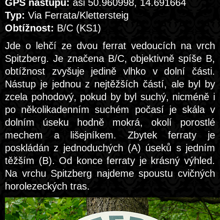
GPS nástupu:
asi 50.960998, 14.691664
Typ:
Via Ferrata/Klettersteig
Obtížnost:
B/C (KS1)
Jde o lehčí ze dvou ferrat vedoucích na vrch
Spitzberg. Je značena B/C, objektivně spíše B,
obtížnost zvyšuje jedině vlhko v dolní části.
Nástup je jednou z nejtěžších částí, ale byl by
zcela pohodový, pokud by byl suchý, nicméně i
po několikadenním suchém počasí je skála v
dolním úseku hodně mokrá, okolí porostlé
mechem a lišejníkem. Zbytek ferraty je
poskládán z jednoduchých (A) úseků s jedním
těžším (B). Od konce ferraty je krásný výhled.
Na vrchu Spitzberg najdeme spoustu cvičných
horolezeckých tras.