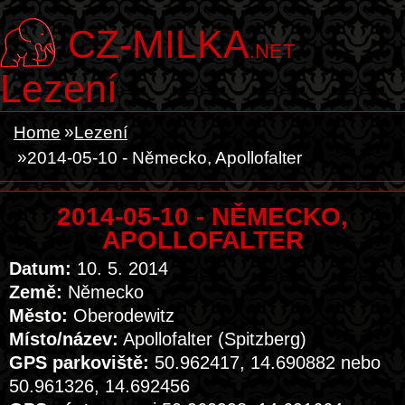
CZ-MILKA
.NET
Lezení
Home
Lezení
2014-05-10 - Německo, Apollofalter
2014-05-10 - NĚMECKO,
APOLLOFALTER
Datum:
10. 5. 2014
Země:
Německo
Město:
Oberodewitz
Místo/název:
Apollofalter (Spitzberg)
GPS parkoviště:
50.962417, 14.690882 nebo
50.961326, 14.692456