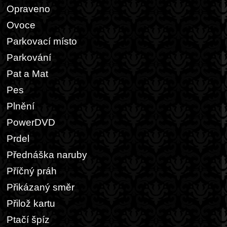
Opraveno
Ovoce
Parkovací místo
Parkování
Pat a Mat
Pes
Plnění
PowerDVD
Prdel
Přednáška naruby
Příčný práh
Přikázaný směr
Přilož kartu
Ptačí špíz