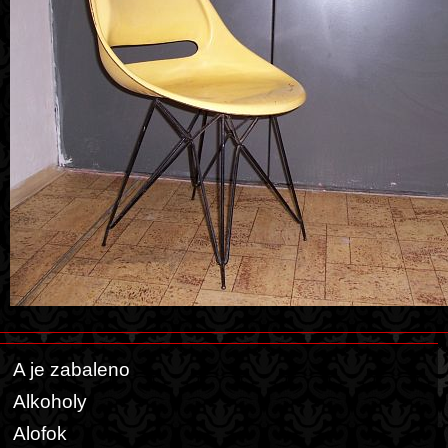
A je zabaleno
Alkoholy
Alofok