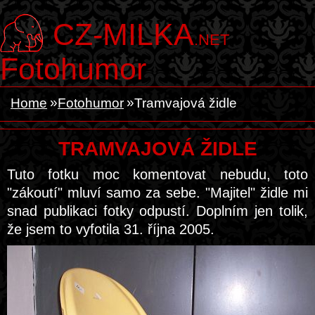
CZ-MILKA
.NET
Fotohumor
Home
Fotohumor
Tramvajová židle
TRAMVAJOVÁ ŽIDLE
Tuto fotku moc komentovat nebudu, toto
"zákoutí" mluví samo za sebe. "Majitel" židle mi
snad publikaci fotky odpustí. Doplním jen tolik,
že jsem to vyfotila 31. října 2005.