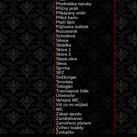
Přednáška naruby
Příčný práh
Přikázaný směr
Přilož kartu
Ptačí špíz
Půjčovna lodiček
Rozcestník
Schodová
Silnice
Skládka
Skóre 1
Skóre 2
Slepá ulice
Sleva
Sprcha
SPZ
Svičburger
Terorista
Tobogán
Tramvajová židle
Účetnictví
Veřejná WC
Víš co mi můžeš
WC
Zákaz vjezdu
Zaměstnanec
Zamořeno plynem
Zvířecí toalety
Žvýkačky