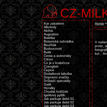
CZ-MIL
A je zabaleno
Home
Alkoholy
Alofok
Augustovi
Baletka
Botanická zahrádka
V našem
Bouřňák
proto, 
Budoucnost
fotogra
Butik
kol... A
Cesta a autovraky
Citron
Co je v krabičcce
Czenglish
Čepice
Dodatková tabulka
Dopravní značky
Drůbeží speciality
Gatě
Horalky
Chudák králíček
Igelitový pytlík
Jak parkuje debil 01
Jak parkuje debil 02
Jak parkuje debil 03