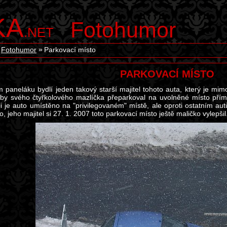
KA
Fotohumor
.NET
Fotohumor
Parkovací místo
PARKOVACÍ MÍSTO
 paneláku bydlí jeden takový starší majitel tohoto auta, který je mim
aby svého čtyřkolového mazlíčka přeparkoval na uvolněné místo př
fii je auto umístěno na "privilegovaném" místě, ale oproti ostatním 
no, jeho majitel si 27. 1. 2007 toto parkovací místo ještě maličko vylepšil.