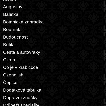
Augustovi
Baletka
Botanická zahrádka
Bouřňák
Budoucnost
Butik
Cesta a autovraky
Citron
Co je v krabičcce
Czenglish
Čepice
Dodatková tabulka
Dopravní značky
Drůbeží speciality