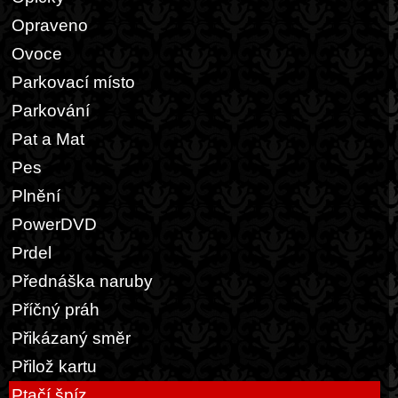
Opraveno
Ovoce
Parkovací místo
Parkování
Pat a Mat
Pes
Plnění
PowerDVD
Prdel
Přednáška naruby
Příčný práh
Přikázaný směr
Přilož kartu
Ptačí špíz