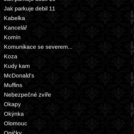
Jak parkuje debil 11
Kabelka
Kancelář
Komín
Komunikace se severem...
Koza
Kudy kam
McDonald's
Muffins
Nebezpečné zvíře
Okapy
Okýnka
Olomouc
Opičky