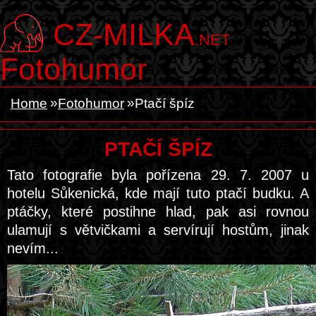
CZ-MILKA
.NET
Fotohumor
Home
Fotohumor
Ptačí špíz
PTAČÍ ŠPÍZ
Tato fotografie byla pořízena 29. 7. 2007 u
hotelu Sůkenická, kde mají tuto ptačí budku. A
ptáčky, které postihne hlad, pak asi rovnou
ulamují s větvičkami a servírují hostům, jinak
nevím...