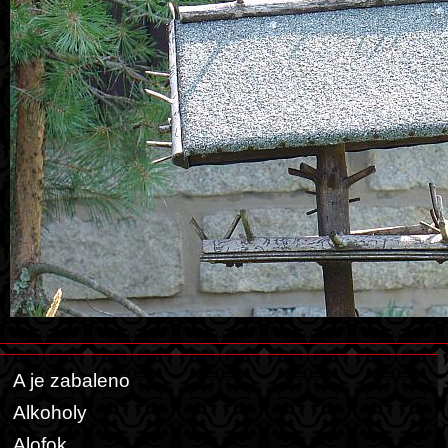
A je zabaleno
Alkoholy
Alofok