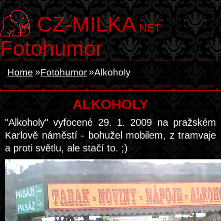
CZ-MILKA
.NET
Fotohumor
Home
Fotohumor
Alkoholy
ALKOHOLY
"Alkoholy" vyfocené 29. 1. 2009 na pražském
Karlově náměstí - bohužel mobilem, z tramvaje
a proti světlu, ale stačí to. ;)