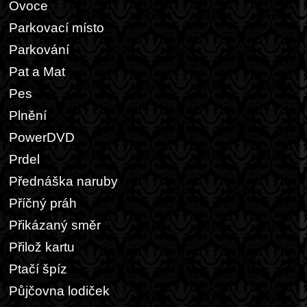
Ovoce
Parkovací místo
Parkování
Pat a Mat
Pes
Plnění
PowerDVD
Prdel
Přednáška naruby
Příčný práh
Přikázaný směr
Přilož kartu
Ptačí špíz
Půjčovna lodiček