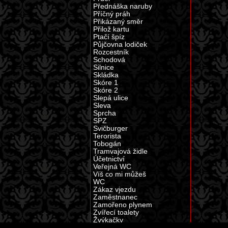
Přednáška naruby
Příčný práh
Přikázaný směr
Přilož kartu
Ptačí špíz
Půjčovna lodiček
Rozcestník
Schodová
Silnice
Skládka
Skóre 1
Skóre 2
Slepá ulice
Sleva
Sprcha
SPZ
Svičburger
Terorista
Tobogán
Tramvajová židle
Účetnictví
Veřejná WC
Víš co mi můžeš
WC
Zákaz vjezdu
Zaměstnanec
Zamořeno plynem
Zvířecí toalety
Žvýkačky