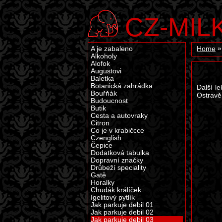
CZ-MIL
A je zabaleno
Home
Alkoholy
Alofok
Augustovi
Baletka
Botanická zahrádka
Další l
Bouřňák
Ostravě
Budoucnost
Butik
Cesta a autovraky
Citron
Co je v krabičcce
Czenglish
Čepice
Dodatková tabulka
Dopravní značky
Drůbeží speciality
Gatě
Horalky
Chudák králíček
Igelitový pytlík
Jak parkuje debil 01
Jak parkuje debil 02
Jak parkuje debil 03