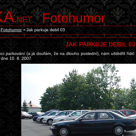
KA
Fotohumor
.NET
Fotohumor
Jak parkuje debil 03
JAK PARKUJE DEBIL 03
ekci parkování (a já doufám, že na dlouho poslední), nám uštědřil řidič
 dne 10. 8. 2007.