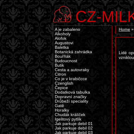
CZ-MIL
A je zabaleno
Home
Alkoholy
Alofok
Augustovi
Baletka
Botanická zahrádka
Lidé op
Bouřňák
vzniklou
Budoucnost
Butik
Cesta a autovraky
Citron
Co je v krabičcce
Czenglish
Čepice
Dodatková tabulka
Dopravní značky
Drůbeží speciality
Gatě
Horalky
Chudák králíček
Igelitový pytlík
Jak parkuje debil 01
Jak parkuje debil 02
Jak parkuje debil 03