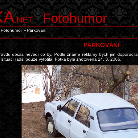
KA
Fotohumor
.NET
Fotohumor
Parkování
PARKOVÁNÍ
ravdu občas nevědí co by. Podle známé reklamy bych jim doporučila
 situaci radši pouze vyfotila. Fotka byla zhotovena 24. 3. 2006.