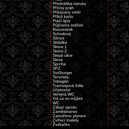
Přednáška naruby
Příčný práh
Přikázaný směr
Přilož kartu
Ptačí špíz
Půjčovna lodiček
Rozcestník
Schodová
Silnice
Skládka
Skóre 1
Skóre 2
Slepá ulice
Sleva
Sprcha
SPZ
Svičburger
Terorista
Tobogán
Tramvajová židle
Účetnictví
Veřejná WC
Víš co mi můžeš
WC
Zákaz vjezdu
Zaměstnanec
Zamořeno plynem
Zvířecí toalety
Žvýkačky