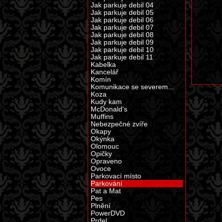
Jak parkuje debil 04
Jak parkuje debil 05
Jak parkuje debil 06
Jak parkuje debil 07
Jak parkuje debil 08
Jak parkuje debil 09
Jak parkuje debil 10
Jak parkuje debil 11
Kabelka
Kancelář
Komín
Komunikace se severem...
Koza
Kudy kam
McDonald's
Muffins
Nebezpečné zvíře
Okapy
Okýnka
Olomouc
Opičky
Opraveno
Ovoce
Parkovací místo
Parkování
Pat a Mat
Pes
Plnění
PowerDVD
Prdel