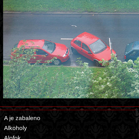
A je zabaleno
Alkoholy
Alofok