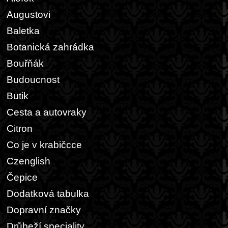
Augustovi
Baletka
Botanická zahrádka
Bouřňák
Budoucnost
Butik
Cesta a autovraky
Citron
Co je v krabičcce
Czenglish
Čepice
Dodatková tabulka
Dopravní značky
Drůbeží speciality