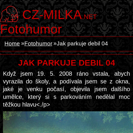
CZ-MILKA
.NET
Fotohumor
Home
Fotohumor
Jak parkuje debil 04
JAK PARKUJE DEBIL 04
Když jsem 19. 5. 2008 ráno vstala, abych
vyrazila do školy, a podívala jsem se z okna,
jaké je venku počasí, objevila jsem dalšího
umělce, který si s parkováním nedělal moc
těžkou hlavu<./p>