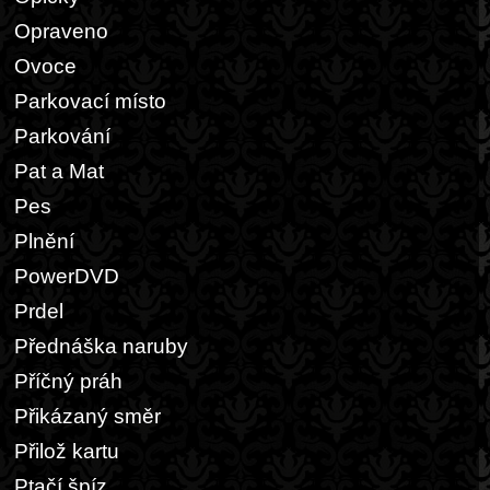
Opraveno
Ovoce
Parkovací místo
Parkování
Pat a Mat
Pes
Plnění
PowerDVD
Prdel
Přednáška naruby
Příčný práh
Přikázaný směr
Přilož kartu
Ptačí špíz