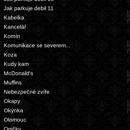
Jak parkuje debil 11
Kabelka
Kancelář
Komín
Komunikace se severem...
Koza
Kudy kam
McDonald's
Muffins
Nebezpečné zvíře
Okapy
Okýnka
Olomouc
Opičky