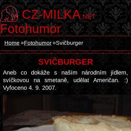
CZ-MILKA
.NET
Fotohumor
Home
Fotohumor
Svičburger
SVIČBURGER
Aneb co dokáže s naším národním jídlem,
svíčkovou na smetaně, udělat Američan. :)
Vyfoceno 4. 9. 2007.