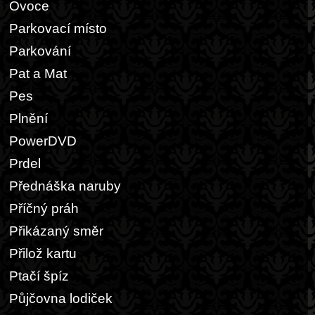
Ovoce
Parkovací místo
Parkování
Pat a Mat
Pes
Plnění
PowerDVD
Prdel
Přednáška naruby
Příčný práh
Přikázaný směr
Přilož kartu
Ptačí špíz
Půjčovna lodiček