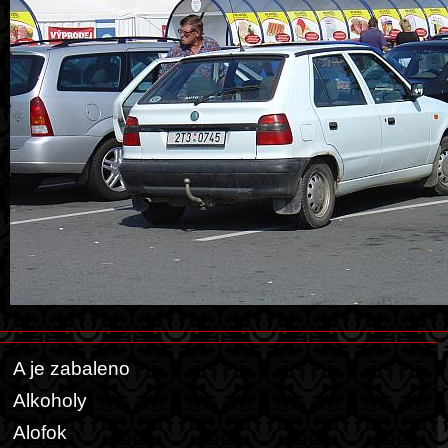
A je zabaleno
Alkoholy
Alofok