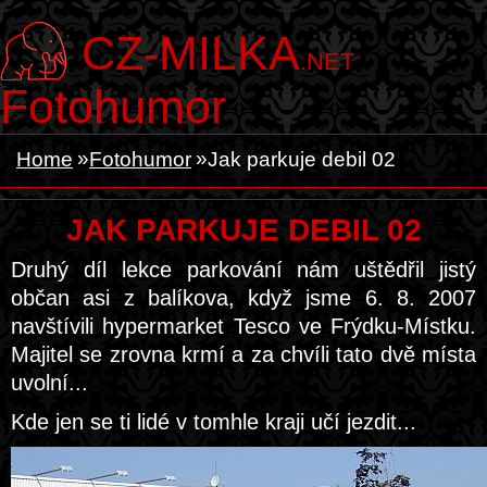
CZ-MILKA
.NET
Fotohumor
Home
Fotohumor
Jak parkuje debil 02
JAK PARKUJE DEBIL 02
Druhý díl lekce parkování nám uštědřil jistý
občan asi z balíkova, když jsme 6. 8. 2007
navštívili hypermarket Tesco ve Frýdku-Místku.
Majitel se zrovna krmí a za chvíli tato dvě místa
uvolní...
Kde jen se ti lidé v tomhle kraji učí jezdit...