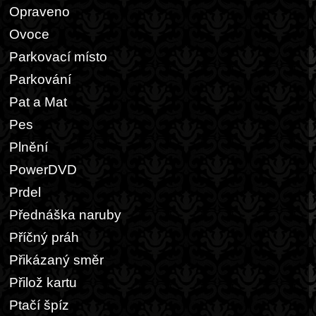
Opraveno
Ovoce
Parkovací místo
Parkování
Pat a Mat
Pes
Plnění
PowerDVD
Prdel
Přednáška naruby
Příčný práh
Přikázaný směr
Přilož kartu
Ptačí špíz