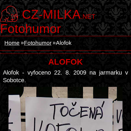
CZ-MILKA
.NET
Fotohumor
Home
Fotohumor
Alofok
ALOFOK
Alofok - vyfoceno 22. 8. 2009 na jarmarku v
Sobotce.