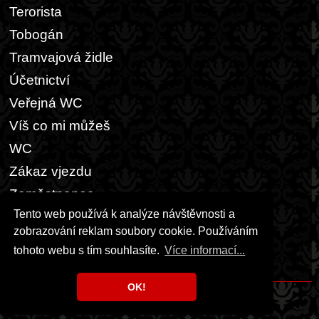
Terorista
Tobogán
Tramvajová židle
Účetnictví
Veřejná WC
Víš co mi můžeš
WC
Zákaz vjezdu
Zaměstnanec
Tento web používá k analýze návštěvnosti a
Zamořeno plynem
zobrazování reklam soubory cookie. Používáním
Zvířecí toalety
tohoto webu s tím souhlasíte.
Více informací...
Žvýkačky
OK!
Copyright © 1999 - 2026 Milka