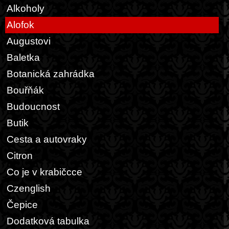
Alkoholy
Alofok
Augustovi
Baletka
Botanická zahrádka
Bouřňák
Budoucnost
Butik
Cesta a autovraky
Citron
Co je v krabičcce
Czenglish
Čepice
Dodatková tabulka