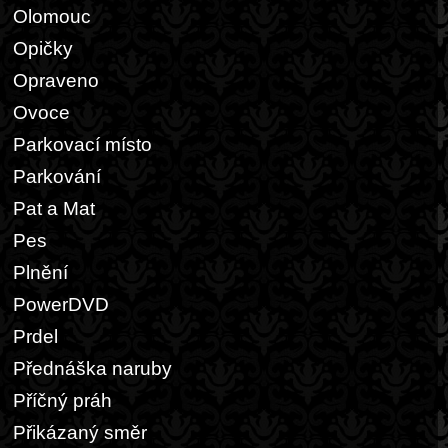
Olomouc
Opičky
Opraveno
Ovoce
Parkovací místo
Parkování
Pat a Mat
Pes
Plnění
PowerDVD
Prdel
Přednáška naruby
Příčný práh
Přikázaný směr