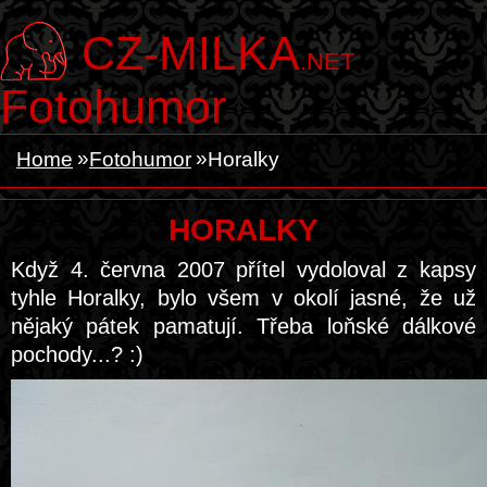
CZ-MILKA
.NET
Fotohumor
Home
Fotohumor
Horalky
HORALKY
Když 4. června 2007 přítel vydoloval z kapsy
tyhle Horalky, bylo všem v okolí jasné, že už
nějaký pátek pamatují. Třeba loňské dálkové
pochody...? :)