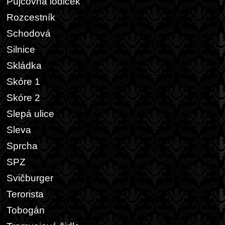
Půjčovna lodiček
Rozcestník
Schodová
Silnice
Skládka
Skóre 1
Skóre 2
Slepá ulice
Sleva
Sprcha
SPZ
Svičburger
Terorista
Tobogán