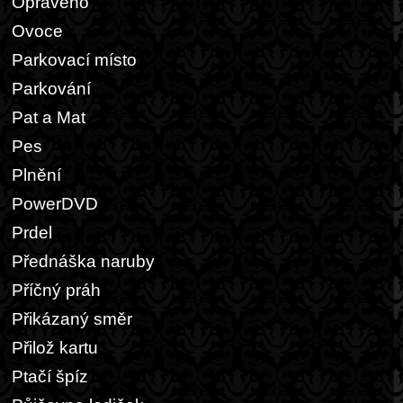
Opraveno
Ovoce
Parkovací místo
Parkování
Pat a Mat
Pes
Plnění
PowerDVD
Prdel
Přednáška naruby
Příčný práh
Přikázaný směr
Přilož kartu
Ptačí špíz