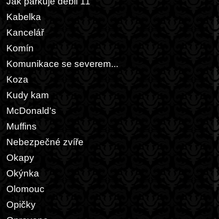
Jak parkuje debil 11
Kabelka
Kancelář
Komín
Komunikace se severem...
Koza
Kudy kam
McDonald's
Muffins
Nebezpečné zvíře
Okapy
Okýnka
Olomouc
Opičky