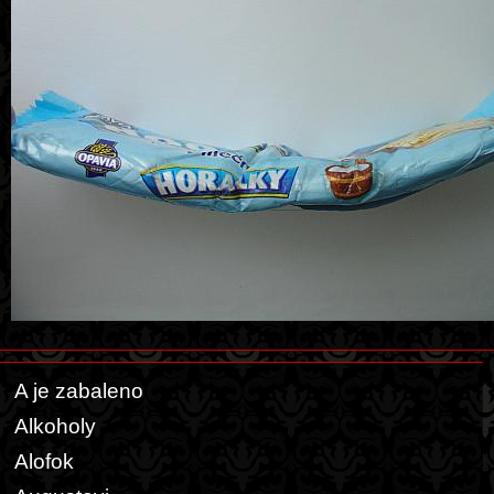
A je zabaleno
Alkoholy
Alofok