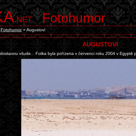
KA
Fotohumor
.NET
Fotohumor
Augustovi
AUGUSTOVI
 dostanou všude... Fotka byla pořízena v červenci roku 2004 v Egyptě p