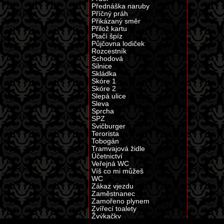
Přednáška naruby
Příčný práh
Přikázaný směr
Přilož kartu
Ptačí špíz
Půjčovna lodiček
Rozcestník
Schodová
Silnice
Skládka
Skóre 1
Skóre 2
Slepá ulice
Sleva
Sprcha
SPZ
Svičburger
Terorista
Tobogán
Tramvajová židle
Účetnictví
Veřejná WC
Víš co mi můžeš
WC
Zákaz vjezdu
Zaměstnanec
Zamořeno plynem
Zvířecí toalety
Žvýkačky