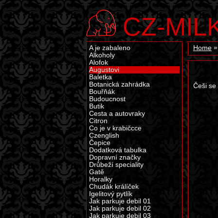
CZ-MIL
A je zabaleno
Home
Alkoholy
Alofok
Augustovi
Baletka
Botanická zahrádka
Češi se
Bouřňák
Budoucnost
Butik
Cesta a autovraky
Citron
Co je v krabičcce
Czenglish
Čepice
Dodatková tabulka
Dopravní značky
Drůbeží speciality
Gatě
Horalky
Chudák králíček
Igelitový pytlík
Jak parkuje debil 01
Jak parkuje debil 02
Jak parkuje debil 03