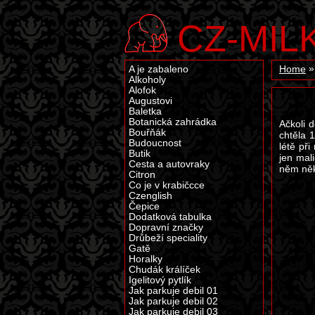
CZ-MIL
A je zabaleno
Home
Alkoholy
Alofok
Augustovi
Baletka
Botanická zahrádka
Ačkoli 
Bouřňák
chtěla 
Budoucnost
létě př
Butik
jen mali
Cesta a autovraky
něm někd
Citron
Co je v krabičcce
Czenglish
Čepice
Dodatková tabulka
Dopravní značky
Drůbeží speciality
Gatě
Horalky
Chudák králíček
Igelitový pytlík
Jak parkuje debil 01
Jak parkuje debil 02
Jak parkuje debil 03