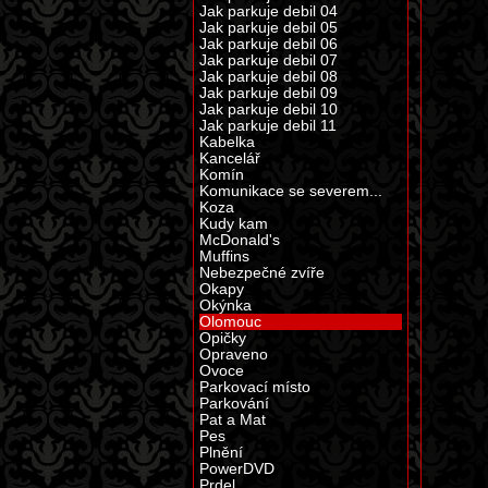
Jak parkuje debil 04
Jak parkuje debil 05
Jak parkuje debil 06
Jak parkuje debil 07
Jak parkuje debil 08
Jak parkuje debil 09
Jak parkuje debil 10
Jak parkuje debil 11
Kabelka
Kancelář
Komín
Komunikace se severem...
Koza
Kudy kam
McDonald's
Muffins
Nebezpečné zvíře
Okapy
Okýnka
Olomouc
Opičky
Opraveno
Ovoce
Parkovací místo
Parkování
Pat a Mat
Pes
Plnění
PowerDVD
Prdel