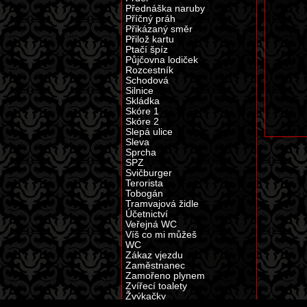
Přednáška naruby
Příčný práh
Přikázaný směr
Přilož kartu
Ptačí špíz
Půjčovna lodiček
Rozcestník
Schodová
Silnice
Skládka
Skóre 1
Skóre 2
Slepá ulice
Sleva
Sprcha
SPZ
Svičburger
Terorista
Tobogán
Tramvajová židle
Účetnictví
Veřejná WC
Víš co mi můžeš
WC
Zákaz vjezdu
Zaměstnanec
Zamořeno plynem
Zvířecí toalety
Žvýkačky