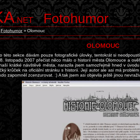
KA
Fotohumor
.NET
Fotohumor
Olomouc
OLOMOUC
do této sekce dávám pouze fotografické úlovky, tentokrát si neodpoust
18. listopadu 2007 přečíst něco málo o historii města Olomouce a ověřit
i naší krátké návštěvě města, narazila jsem samozřejmě hned v úvodu
čký krůček na oficiální stránku s historií. Její autor ale asi má probl
o zapomněl zcenzurovat. :) A tak jsem asi objevila ještě jinou nevraži