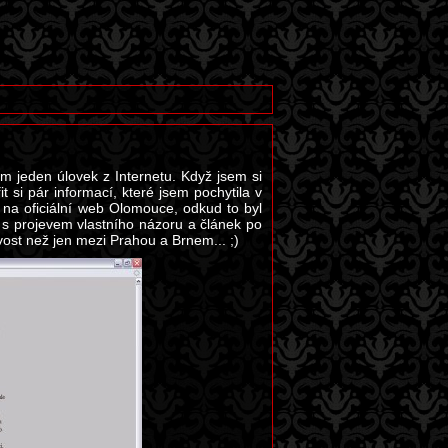
ím jeden úlovek z Internetu. Když jsem si
 si pár informací, které jsem pochytila v
 na oficiální web Olomouce, odkud to byl
ém s projevem vlastního názoru a článek po
vost než jen mezi Prahou a Brnem... ;)