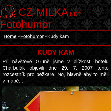
CZ-MILKA
.NET
Fotohumor
Home
Fotohumor
Kudy kam
KUDY KAM
Při návštěvě Gruně jsme v blízkosti hotelu
Charbulák objevili dne 29. 7. 2007 tento
rozcestník pro běžkaře. No, hlavně aby to měli
v mapě...