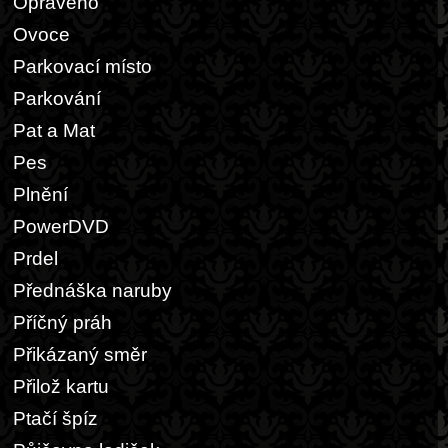
Opraveno
Ovoce
Parkovací místo
Parkování
Pat a Mat
Pes
Plnění
PowerDVD
Prdel
Přednáška naruby
Příčný práh
Přikázaný směr
Přilož kartu
Ptačí špíz