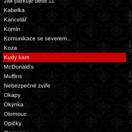
Jak parkuje debil 11
Kabelka
Kancelář
Komín
Komunikace se severem...
Koza
Kudy kam
McDonald's
Muffins
Nebezpečné zvíře
Okapy
Okýnka
Olomouc
Opičky