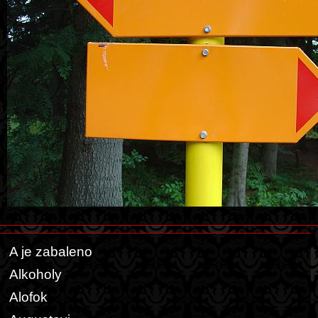
A je zabaleno
Alkoholy
Alofok