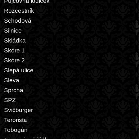
Půjčovna lodiček
Rozcestník
Schodová
Silnice
Skládka
Skóre 1
Skóre 2
Slepá ulice
Sleva
Sprcha
SPZ
Svičburger
Terorista
Tobogán