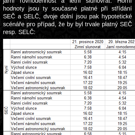
jarní rovnodennost a letní slunovrat. Horní
hodnoty jsou ty současné platné při střídání
SEČ a SELČ, dvoje dolní jsou pak hypotetické
scénáře pro případ, že by byl trvale platný SEČ
resp. SELČ: