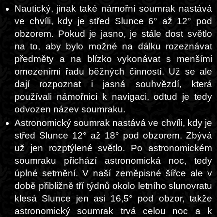
Nautický, jinak také námořní soumrak nastává
ve chvíli, kdy je střed Slunce 6° až 12° pod
obzorem. Pokud je jasno, je stále dost světlo
na to, aby bylo možné na dálku rozeznávat
předměty a na blízko vykonávat s menšími
omezeními řadu běžných činností. Už se ale
dají rozpoznat i jasná souhvězdí, která
používali námořnici k navigaci, odtud je tedy
odvozen název soumraku.
Astronomický soumrak nastává ve chvíli, kdy je
střed Slunce 12° až 18° pod obzorem. Zbývá
už jen rozptýlené světlo. Po astronomickém
soumraku přichází astronomická noc, tedy
úplné setmění. V naší zeměpisné šířce ale v
době přibližně tří týdnů okolo letního slunovratu
klesá Slunce jen asi 16,5° pod obzor, takže
astronomický soumrak trvá celou noc a k