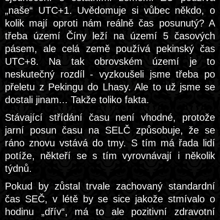
„naše“ UTC+1. Uvědomuje si vůbec někdo, o
kolik mají oproti nám reálně čas posunutý? A
třeba území Číny leží na území 5 časových
pásem, ale celá země používá pekinský čas
UTC+8. Na tak obrovském území je to
neskutečný rozdíl - vyzkoušeli jsme třeba po
přeletu z Pekingu do Lhasy. Ale to už jsme se
dostali jinam... Takže toliko fakta.
Stávající střídání času není vhodné, protože
jarní posun času na SELČ způsobuje, že se
ráno znovu vstává do tmy. S tím má řada lidí
potíže, někteří se s tím vyrovnávají i několik
týdnů.
Pokud by zůstal trvale zachovaný standardní
čas SEČ, v létě by se sice jakože stmívalo o
hodinu „dřív“, má to ale pozitivní zdravotní