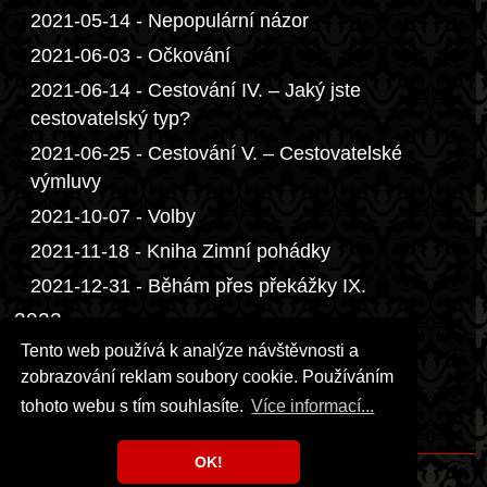
2021-05-14 - Nepopulární názor
2021-06-03 - Očkování
2021-06-14 - Cestování IV. – Jaký jste
cestovatelský typ?
2021-06-25 - Cestování V. – Cestovatelské
výmluvy
2021-10-07 - Volby
2021-11-18 - Kniha Zimní pohádky
2021-12-31 - Běhám přes překážky IX.
2022
Tento web používá k analýze návštěvnosti a
2023
zobrazování reklam soubory cookie. Používáním
2024
tohoto webu s tím souhlasíte.
Více informací...
2026
OK!
Copyright © 1999 - 2026 Milka