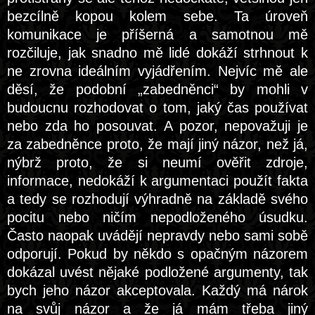
bezcílně kopou kolem sebe. Ta úroveň
komunikace je příšerná a samotnou mě
rozčiluje, jak snadno mě lidé dokáží strhnout k
ne zrovna ideálním vyjádřením. Nejvíc mě ale
děsí, že podobní „zabedněnci“ by mohli v
budoucnu rozhodovat o tom, jaký čas používat
nebo zda ho posouvat. A pozor, nepovažuji je
za zabedněnce proto, že mají jiný názor, než já,
nýbrž proto, že si neumí ověřit zdroje,
informace, nedokáží k argumentaci použít fakta
a tedy se rozhodují výhradně na základě svého
pocitu nebo ničím nepodloženého úsudku.
Často naopak uvádějí nepravdy nebo sami sobě
odporují. Pokud by někdo s opačným názorem
dokázal uvést nějaké podložené argumenty, tak
bych jeho názor akceptovala. Každý má nárok
na svůj názor a že já mám třeba jiný