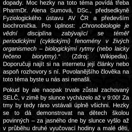
dopady. Moc hezky na toto téma povídá třeba
PharmDr. Alena Sumová, DSc., předsedkyně
Fyziologického ústavu AV ČR a především
biochronička. Pro úplnost: „
Chronobiologie je
vědní disciplína zabývající se téměř
periodickými (cyklickými) fenomény v živých
organismech – biologickými rytmy (nebo laicky
řečeno biorytmy).
“ (Zdroj: Wikipedia).
Doporučuji najít si na internetu její články nebo
aspoň rozhovory s ní. Povolanějšího člověka na
toto téma byste u nás asi nenašli.
Pokud by ale naopak trvale zůstal zachovaný
SELČ, v zimě by slunce vycházelo až v 9:00! Za
tmy by tedy ráno vstávali úplně všichni. Hezky
se to dá demonstrovat na dětech školou
povinných – za jasného dne by slunce vyšlo až
v průběhu druhé vyučovací hodiny a malé děti,