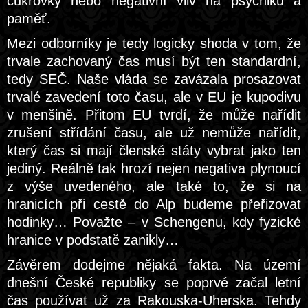
cukrovky nebo negativní vliv na psychiku a
paměť.
Mezi odborníky je tedy logicky shoda v tom, že
trvale zachovaný čas musí být ten standardní,
tedy SEČ. Naše vláda se zavázala prosazovat
trvalé zavedení toto času, ale v EU je kupodivu
v menšině. Přitom EU tvrdí, že může nařídit
zrušení střídání času, ale už nemůže nařídit,
který čas si mají členské státy vybrat jako ten
jediný. Reálně tak hrozí nejen negativa plynoucí
z výše uvedeného, ale také to, že si na
hranicích při cestě do Alp budeme přeřizovat
hodinky… Považte – v Schengenu, kdy fyzické
hranice v podstatě zanikly…
Závěrem dodejme nějaká fakta. Na území
dnešní České republiky se poprvé začal letní
čas používat už za Rakouska-Uherska. Tehdy