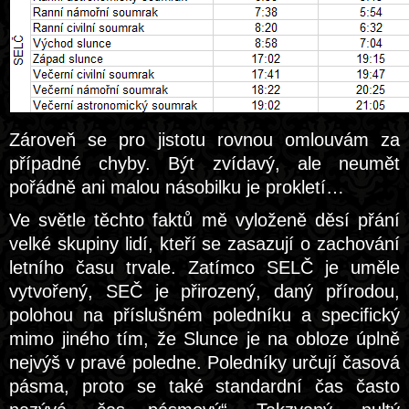
Zároveň se pro jistotu rovnou omlouvám za
případné chyby. Být zvídavý, ale neumět
pořádně ani malou násobilku je prokletí…
Ve světle těchto faktů mě vyloženě děsí přání
velké skupiny lidí, kteří se zasazují o zachování
letního času trvale. Zatímco SELČ je uměle
vytvořený, SEČ je přirozený, daný přírodou,
polohou na příslušném poledníku a specifický
mimo jiného tím, že Slunce je na obloze úplně
nejvýš v pravé poledne. Poledníky určují časová
pásma, proto se také standardní čas často