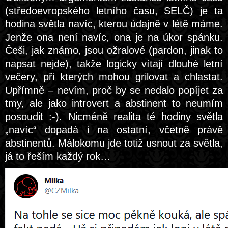
(středoevropského letního času, SELČ) je ta
hodina světla navíc, kterou údajně v létě máme.
Jenže ona není navíc, ona je na úkor spánku.
Češi, jak známo, jsou ožralové (pardon, jinak to
napsat nejde), takže logicky vítají dlouhé letní
večery, při kterých mohou grilovat a chlastat.
Upřímně – nevím, proč by se nedalo popíjet za
tmy, ale jako introvert a abstinent to neumím
posoudit :-). Nicméně realita té hodiny světla
„navíc“ dopadá i na ostatní, včetně právě
abstinentů. Málokomu jde totiž usnout za světla,
já to řeším každý rok…