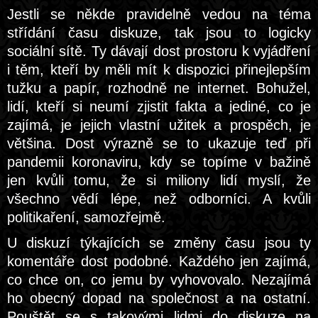
Jestli se někde pravidelně vedou na téma
střídání času diskuze, tak jsou to logicky
sociální sítě. Ty dávají dost prostoru k vyjádření
i těm, kteří by měli mít k dispozici přinejlepším
tužku a papír, rozhodně ne internet. Bohužel,
lidí, kteří si neumí zjistit fakta a jediné, co je
zajímá, je jejich vlastní užitek a prospěch, je
většina. Dost výrazně se to ukazuje teď při
pandemii koronaviru, kdy se topíme v bažině
jen kvůli tomu, že si miliony lidí myslí, že
všechno vědí lépe, než odborníci. A kvůli
politikaření, samozřejmě.
U diskuzí týkajících se změny času jsou ty
komentáře dost podobné. Každého jen zajímá,
co chce on, co jemu by vyhovovalo. Nezajímá
ho obecný dopad na společnost a na ostatní.
Pouštět se s takovými lidmi do diskuze na