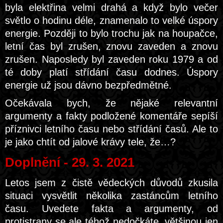
byla elektřina velmi drahá a když bylo večer
světlo o hodinu déle, znamenalo to velké úspory
energie. Později to bylo trochu jak na houpačce,
letní čas byl zrušen, znovu zaveden a znovu
zrušen. Naposledy byl zaveden roku 1979 a od
té doby platí střídání času dodnes. Úspory
energie už jsou dávno bezpředmětné.
Očekávala bych, že nějaké relevantní
argumenty a fakty podložené komentáře sepíší
příznivci letního času nebo střídání časů. Ale to
je jako chtít od jalové krávy tele, že…?
Doplnění - 29. 3. 2021
Letos jsem z čistě vědeckých důvodů zkusila
situaci vysvětlit několika zastáncům letního
času. Uvedete fakta a argumenty, od
protistrany se ale téhož nedočkáte, většinou jen