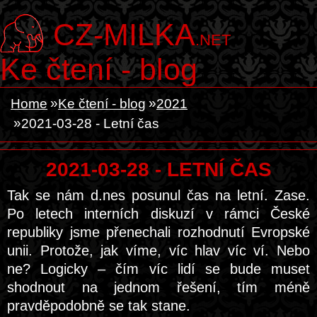
CZ-MILKA
.NET
Ke čtení - blog
Home
Ke čtení - blog
2021
2021-03-28 - Letní čas
2021-03-28 - LETNÍ ČAS
Tak se nám d.nes posunul čas na letní. Zase.
Po letech interních diskuzí v rámci České
republiky jsme přenechali rozhodnutí Evropské
unii. Protože, jak víme, víc hlav víc ví. Nebo
ne? Logicky – čím víc lidí se bude muset
shodnout na jednom řešení, tím méně
pravděpodobně se tak stane.