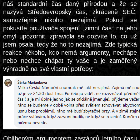
náš standardní čas daný přírodou a že se
nazývá Středoevropský čas, zkráceně SEČ,
samozřejmě nikoho nezajímá. Pokud se
pokusíte používače spojení „zimní čas“ na jeho
omyl upozornit, zpravidla se dozvíte to, co už
jsem psala, tedy že ho to nezajímá. Zde typická
reakce někoho, kdo nemá argumenty, nechápe
nebo nechce chápat ty vaše a je zaměřený
výhradně na své vlastní potřeby:
Oblíbeným argumentem zastánců letního času