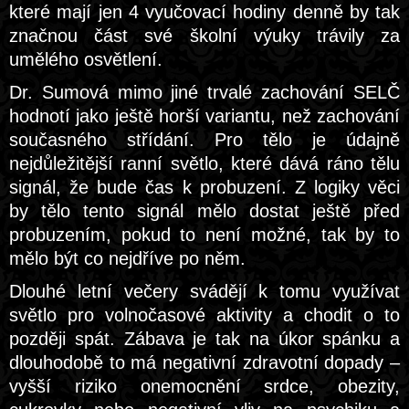
které mají jen 4 vyučovací hodiny denně by tak
značnou část své školní výuky trávily za
umělého osvětlení.
Dr. Sumová mimo jiné trvalé zachování SELČ
hodnotí jako ještě horší variantu, než zachování
současného střídání. Pro tělo je údajně
nejdůležitější ranní světlo, které dává ráno tělu
signál, že bude čas k probuzení. Z logiky věci
by tělo tento signál mělo dostat ještě před
probuzením, pokud to není možné, tak by to
mělo být co nejdříve po něm.
Dlouhé letní večery svádějí k tomu využívat
světlo pro volnočasové aktivity a chodit o to
později spát. Zábava je tak na úkor spánku a
dlouhodobě to má negativní zdravotní dopady –
vyšší riziko onemocnění srdce, obezity,