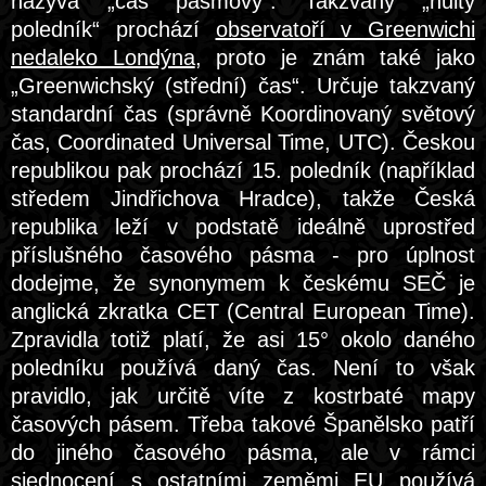
nazývá „čas pásmový“. Takzvaný „nultý
poledník“ prochází
observatoří v Greenwichi
nedaleko Londýna
, proto je znám také jako
„Greenwichský (střední) čas“. Určuje takzvaný
standardní čas (správně Koordinovaný světový
čas, Coordinated Universal Time, UTC). Českou
republikou pak prochází 15. poledník (například
středem Jindřichova Hradce), takže Česká
republika leží v podstatě ideálně uprostřed
příslušného časového pásma - pro úplnost
dodejme, že synonymem k českému SEČ je
anglická zkratka CET (Central European Time).
Zpravidla totiž platí, že asi 15° okolo daného
poledníku používá daný čas. Není to však
pravidlo, jak určitě víte z kostrbaté mapy
časových pásem. Třeba takové Španělsko patří
do jiného časového pásma, ale v rámci
sjednocení s ostatními zeměmi EU používá