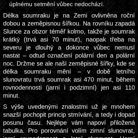
úplnému setmění vůbec nedochází.
Délka soumraku je na Zemi ovlivněna roční
dobou a zeměpisnou šířkou. Na rovníku zapadá
Slunce za obzor téměř kolmo, takže je soumrak
krátký (trvá asi 70 minut), naopak třeba na
severu je dlouhý a dokonce vůbec nemusí
nastat – odtud označení polární den a polární
noc. Držme se ale naší zeměpisné šířky, kde se
délka soumraku mění – v době letního
slunovratu trvá soumrak asi 470 minut, během
rovnodennosti (jarní i podzimní) jen asi 110
minut.
S výše uvedenými znalostmi už je mnohem
snazší pochopit princip stmívání, a tedy i dopad
posunu času. Nejlépe vám napoví přiložená
tabulka. Pro porovnání volím zimní slunovrat,