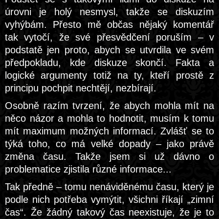
úrovni je holý nesmysl, takže se diskuzím
vyhýbám. Přesto mě občas nějaký komentář
tak vytočí, že své přesvědčení poruším – v
podstatě jen proto, abych se utvrdila ve svém
předpokladu, kde diskuze skončí. Fakta a
logické argumenty totiž na ty, kteří prostě z
principu pochpit nechtějí, nezbírají.
Osobně razím tvrzení, že abych mohla mít na
něco názor a mohla to hodnotit, musím k tomu
mít maximum možných informací. Zvlášť se to
týká toho, co má velké dopady – jako právě
změna času. Takže jsem si už dávno o
problematice zjistila různé informace...
Tak předně – tomu nenáviděnému času, který je
podle nich potřeba vymýtit, všichni říkají „zimní
čas“. Že žádný takový čas neexistuje, že je to