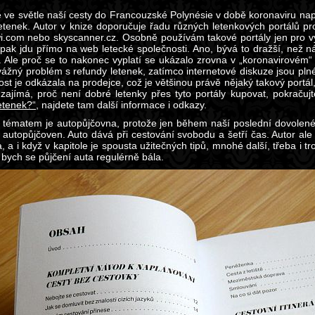
 ve světle naší cesty do Francouzské Polynésie v době koronaviru napad
etenek. Autor v knize doporučuje řadu různých letenkových portálů pr
wi.com nebo skyscanner.cz. Osobně používám takové portály jen pro 
 pak jdu přímo na web letecké společnosti. Ano, bývá to dražší, než 
. Ale proč se to nakonec vyplatí se ukázalo zrovna v „koronavirov
vážný problém s refundy letenek, zatímco internetové diskuze jsou plné 
ost je odkázala na prodejce, což je většinou právě nějaký takový portá
 zajímá, proč není dobré letenky přes tyto portály kupovat, pokraču
etenek?“
, najdete tam další informace i odkazy.
tématem je autopůjčovna, protože jen během naší poslední dovolené
 autopůjčoven. Auto dává při cestování svobodu a šetří čas. Autor ale
, a i když v kapitole je spousta užitečných tipů, mnohé další, třeba i 
 bych se půjčení auta regulérně bála.