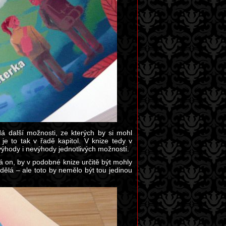
á další možnosti, ze kterých by si mohl
je to tak v řadě kapitol. V knize tedy v
u výhody i nevýhody jednotlivých možností.
á on, by v podobné knize určitě být mohly
ělá – ale toto by nemělo být tou jedinou