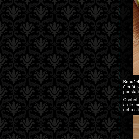
Bohužel
čtenář 
podstatě
Osobní 
a dle m
nebo stě