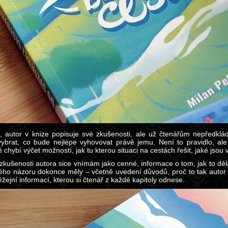
, autor v knize popisuje své zkušenosti, ale už čtenářům nepředklád
vybrat, co bude nejlépe vyhovovat právě jemu. Není to pravidlo, ale 
 chybí výčet možností, jak tu kterou situaci na cestách řešit, jaké jso
zkušenosti autora sice vnímám jako cenné, informace o tom, jak to děl
ého názoru dokonce měly – včetně uvedení důvodů, proč to tak autor d
žejní informací, kterou si čtenář z každé kapitoly odnese.