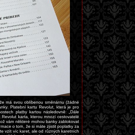
é, že má svou oblíbenou směnárnu (žádné
ky. Platební kartu Revolut, která je pro
nostech platby kartou následovně: „Dále
 Revolut karta, kterou mnozí cestovatelé
elikož vám některé mohou banky zablokovat
mace o tom, že si máte zjistit poplatky za
e vzít víc karet, ale od různých karetních