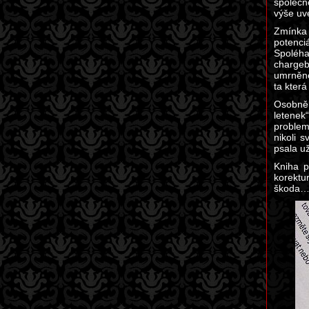
společn
výše uve
Zmínka 
potenci
Spoléha
chargeb
umrněné
ta kter
Osobně 
letenek
problem
nikoli 
psala u
Kniha p
korektu
škoda