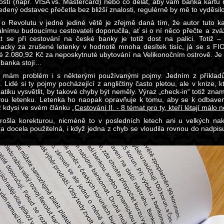
ostí (např. VISA vs. Mastercard) nebo co dělat, aby vám banka kartu
dený odstavec přečetla bez bližší znalosti, regulérně by mě to vyděsilo
o Revolutu v jedné jediné větě je zřejmě daná tím, že autor tuto ka
álnímu budoucímu cestovateli doporučila, ať si o ní něco přečte a zváží
t se při cestování na české banky je totiž dost na palici. Totiž 
acky za zrušené letenky v hodnotě mnoha desítek tisíc, já se s FI
 2.080,92 Kč za neposkytnuté ubytování na Velikonočním ostrově. Je to
á banka stojí…
mám problém i s některými používanými pojmy. Jedním z příkladů 
“. Lidé si ty pojmy pocházející z angličtiny často pletou, ale v knize,
atiku vysvětlit, by takové chyby být neměly. Výraz „check-in“ totiž zna
svou letenku. Letenka ho naopak opravňuje k tomu, aby se k odbaven
ž kdysi ve svém článku
„Cestování II. - 8 témat pro ty, kteří létají málo 
rošla korekturou, nicméně to v posledních letech ani u velkých nakl
ra docela použitelná, i když jedna z chyb se vloudila rovnou do nadpi
…