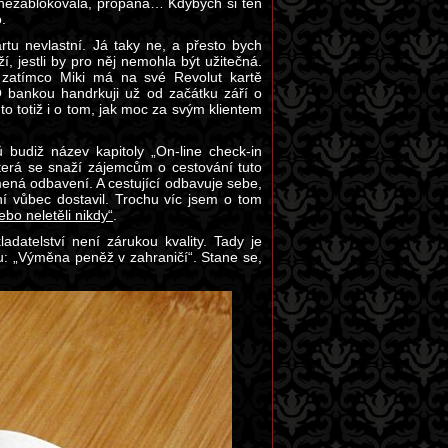
 nezablokovala, propána… Kdybych si ten
.
rtu nevlastní. Já taky ne, a přesto bych
, jestli by pro něj nemohla být užitečná.
– zatímco Miki má na své Revolut kartě
O bankou handrkuji už od začátku září o
 totiž i o tom, jak moc za svým klientem
budiž název kapitoly „On-line check-in
 která se snaží zájemcům o cestování tuto
mená odbavení. A cestující odbavuje sebe,
í vůbec dostavil. Trochu víc jsem o tom
nebo neletěli nikdy“
.
adatelství není zárukou kvality. Tady je
su: „Výměna peněž v zahraničí“. Stane se,