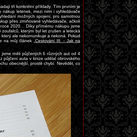
ají tři konkrétní příklady. Tím prvním je
o nákup letenek, mezi nimi i vyhledávače
vyhledání možných spojení, pro samotnou
nákup přes zmiňované vyhledávače, ačkoli
ém“ roce 2020… Díky přímému nákupu jsme
zoufalců, kterým byl let zrušen a letecká
l, který ale nekomunikuje a nekoná. Pokud
jte na můj článek
„Cestování III. - Jak na
 jsme měli půjčených 6 různých aut od 4
 z půjčení auta v knize udělal obrovského
trochu obecnější, prostě chybí. Nevědět, co