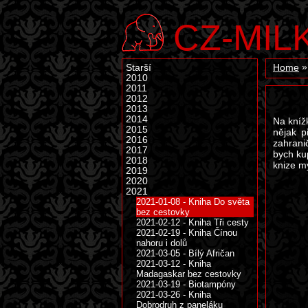
CZ-MIL
Starší
Home
2010
2011
2012
2013
2014
Na kníž
2015
nějak p
2016
zahrani
2017
bych kup
2018
knize m
2019
2020
2021
2021-01-08 - Kniha Do světa
bez cestovky
2021-02-12 - Kniha Tři cesty
2021-02-19 - Kniha Čínou
nahoru i dolů
2021-03-05 - Bílý Afričan
2021-03-12 - Kniha
Madagaskar bez cestovky
2021-03-19 - Biotampóny
2021-03-26 - Kniha
Dobrodruh z paneláku