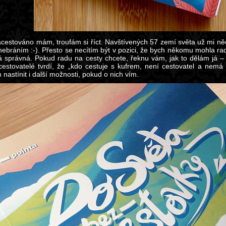
cestováno mám, troufám si říct. Navštívených 57 zemí světa už mi něc
 nebráním :-). Přesto se necítím být v pozici, že bych někomu mohla rad
ná správná. Pokud radu na cesty chcete, řeknu vám, jak to dělám já – t
cestovatelé tvrdí, že „kdo cestuje s kufrem, není cestovatel a nem
nastínit i další možnosti, pokud o nich vím.