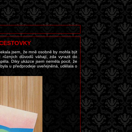
Z CESTOVKY
čekala jsem, že mně osobně by mohla být
 různých důvodů váhají, zda vyrazit do
ispěla. Díky ukázce jsem neměla pocit, že
á byla u předprodeje uveřejněná, udělala o