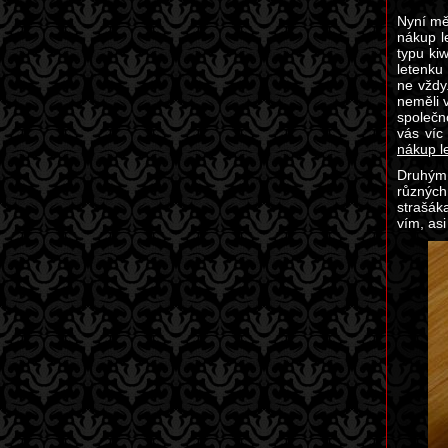
Nyní mě
nákup l
typu ki
letenku
ne vždy
neměli 
společn
vás víc
nákup l
Druhým 
různých
strašáka
vím, asi