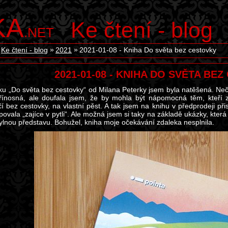
KA
Ke čtení - blog
.NET
Ke čtení - blog
2021
2021-01-08 - Kniha Do světa bez cestovky
2021-01-08 - KNIHA DO SVĚTA BE
ku „Do světa bez cestovky“ od Milana Peterky jsem byla natěšená. Ne
řínosná, ale doufala jsem, že by mohla být nápomocná těm, kteří z
čí bez cestovky, na vlastní pěst. A tak jsem na knihu v předprodeji př
ovala „zajíce v pytli“. Ale možná jsem si taky na základě ukázky, kter
ylnou představu. Bohužel, kniha moje očekávání zdaleka nesplnila.