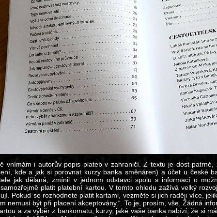
 vnímám i autorův popis plateb v zahraničí. Z textu je dost patrn
ení, kde a jak si porovnat kurzy banka směnáren) a účet u české ban
tele jak dělaná, zmínil v jednom odstavci spolu s informací o mož
samozřejmě platit platební kartou. V tomto ohledu zažívá velký rozvoj
ují. Pokud se rozhodnete platit kartami, vezměte si jich raději více, j
 nemusí být při placení akceptovány.“. To je, prosím, vše. Žádná infor
artou a za výběr z bankomatu, kurzy, jaké vaše banka nabízí, že si mát