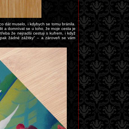
o dát muselo, i kdybych se tomu bránila.
it a domnívat se u toho, že moje cesta je
řeba že nejradši cestuji s kufrem, i když
á pak žádné zážitky“ – a zároveň se vám