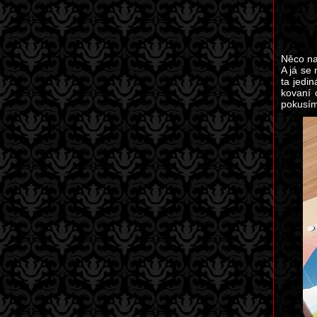
Něco na
A já se
ta jedi
kovaní 
pokusím 