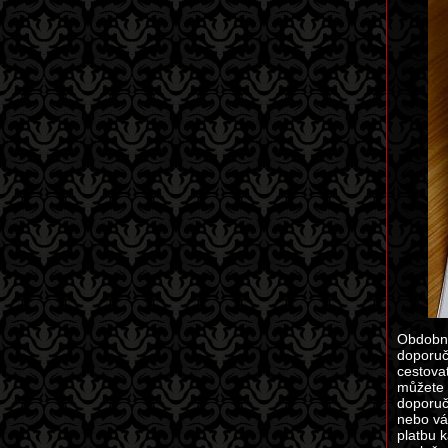
Obdobně
doporuč
cestova
můžete 
doporuč
nebo vám
platbu k