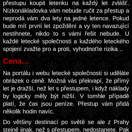
přestupu koupit letenku na každý let zvlášť.
Nízkonákladovka vám nebude ručit za přestup a
neprodá vám dva lety na jedné letence. Pokud
bude mít první let zpoždění a vy ten navazující
nestihnete, nikdo to s vámi řešit nebude. U
každé letecké společnosti a každého leteckého
spojení zvažte pro a proti, vyhodnoťte rizika…
Cena…
Na portálu i webu letecké společnosti si uděláte
obrázek o ceně. Možná vás překvapí, že přímý
let je dražší, než let s přestupem, i když náklady
by logicky měly být nižší. V tomhle případě
platí, že čas jsou peníze. Přestup vám přidá
několik hodin navíc.
Do většiny destinací po světě se ale z Prahy
stejně jinak, než s přestupem, nedostanete. Pak