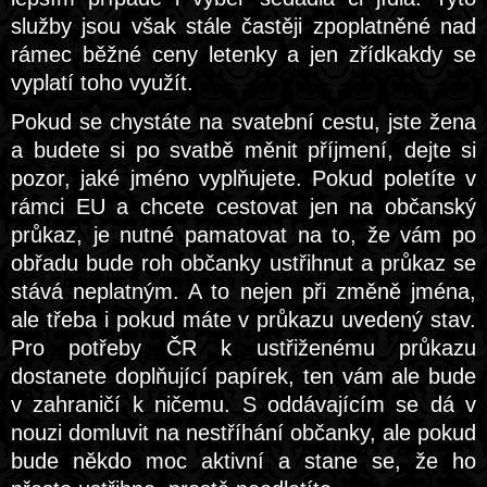
služby jsou však stále častěji zpoplatněné nad
rámec běžné ceny letenky a jen zřídkakdy se
vyplatí toho využít.
Pokud se chystáte na svatební cestu, jste žena
a budete si po svatbě měnit příjmení, dejte si
pozor, jaké jméno vyplňujete. Pokud poletíte v
rámci EU a chcete cestovat jen na občanský
průkaz, je nutné pamatovat na to, že vám po
obřadu bude roh občanky ustřihnut a průkaz se
stává neplatným. A to nejen při změně jména,
ale třeba i pokud máte v průkazu uvedený stav.
Pro potřeby ČR k ustřiženému průkazu
dostanete doplňující papírek, ten vám ale bude
v zahraničí k ničemu. S oddávajícím se dá v
nouzi domluvit na nestříhání občanky, ale pokud
bude někdo moc aktivní a stane se, že ho