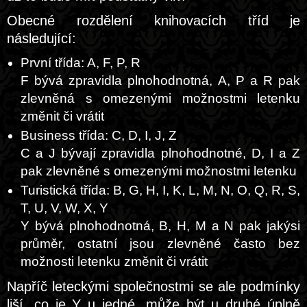
Obecné rozdělení knihovacích tříd je
následující:
První třída: A, F, P, R
F bývá zpravidla plnohodnotná, A, P a R pak
zlevněná s omezenými možnostmi letenku
změnit či vrátit
Business třída: C, D, I, J, Z
C a J bývají zpravidla plnohodnotné, D, I a Z
pak zlevněné s omezenými možnostmi letenku
Turistická třída: B, G, H, I, K, L, M, N, O, Q, R, S,
T, U, V, W, X, Y
Y bývá plnohodnotná, B, H, M a N pak jakýsi
průměr, ostatní jsou zlevněné často bez
možnosti letenku změnit či vrátit
Napříč leteckými společnostmi se ale podmínky
liší, co je Y u jedné, může být u druhé úplně