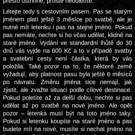
přesto ustřihne, prostě neodletíte.
Létejte tedy s cestovním pasem. Pas se starým
jménem platí ještě 3 měsíce po svatbě, ale je
nutné mít letenku i pas na stejné jméno. Pokud
pas nemáte, nechte si ho včas udělat, klidně na
staré jméno. Vydání ve standardní lhůtě do 30
dnů vás vyjde na 600 Kč a to v případě svatby
a svatební cesty není částka, která by vás
položila. Také pozor na to, že některé země
vyžadují, aby platnost pasu byla ještě 6 měsíců
po návratu. Změnu jména sice nemají, jak
zjistit, ale zvažte situaci podle cílové destinace.
Pokud poletíte až za delší dobu, nechte si pas
udělat až po svatbě na nové jméno. Ale opět
pozor – letenka musí být na toto jméno taky.
Pokud si letenku koupíte na staré jméno a pas
budete mít na nové, musíte si nechat jméno na