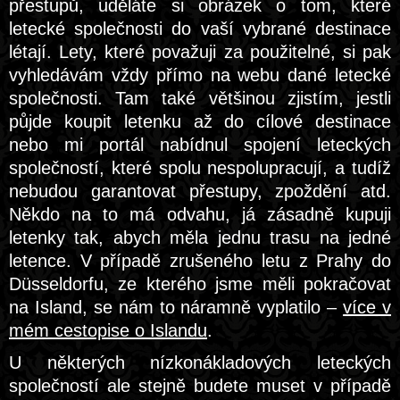
přestupů, uděláte si obrázek o tom, které
letecké společnosti do vaší vybrané destinace
létají. Lety, které považuji za použitelné, si pak
vyhledávám vždy přímo na webu dané letecké
společnosti. Tam také většinou zjistím, jestli
půjde koupit letenku až do cílové destinace
nebo mi portál nabídnul spojení leteckých
společností, které spolu nespolupracují, a tudíž
nebudou garantovat přestupy, zpoždění atd.
Někdo na to má odvahu, já zásadně kupuji
letenky tak, abych měla jednu trasu na jedné
letence. V případě zrušeného letu z Prahy do
Düsseldorfu, ze kterého jsme měli pokračovat
na Island, se nám to náramně vyplatilo –
více v
mém cestopise o Islandu
.
U některých nízkonákladových leteckých
společností ale stejně budete muset v případě