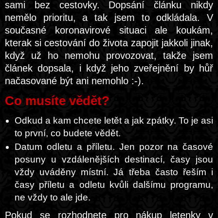
sami bez cestovky. Dopsání článku nikdy
nemělo prioritu, a tak jsem to odkládala. V
současné koronavirové situaci ale koukám,
kterak si cestování do života zapojit jakkoli jinak,
když už ho nemohu provozovat, takže jsem
článek dopsala, i když jeho zveřejnění by hůř
načasované být ani nemohlo :-).
Co musíte vědět?
Odkud a kam chcete letět a jak zpátky. To je asi
to první, co budete vědět.
Datum odletu a příletu. Jen pozor na časové
posuny u vzdálenějších destinací, časy jsou
vždy uváděny místní. Já třeba často řeším i
časy příletu a odletu kvůli dalšímu programu,
ne vždy to ale jde.
Pokud se rozhodnete pro nákup letenky v