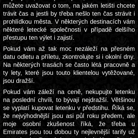
můžete uvažovat o tom, na jakém letišti chcete
trávit čas a jestli by třeba nešlo ten čas strávit i
prohlídkou města. V některých destinacích vám
některé letecké společnosti v případě delšího
přestupu ten výlet i zajistí.
Pokud vám až tak moc nezáleží na přesném
datu odletu a příletu, zkontrolujte si i okolní dny.
Na některých trasách se často létá pracovně a
ty lety, které jsou touto klientelou vytěžované,
jsou dražší.
Pokud vám záleží na ceně, nekupujte letenku
na poslední chvíli, to bývají nejdražší. Většinou
se vyplatí kupovat letenku v předstihu. Říká se,
že nejvýhodnější jsou asi půl roku předem, ale
moje osobní zkušenost říká, že třeba u
Emirates jsou tou dobou ty nejlevnější tarify už