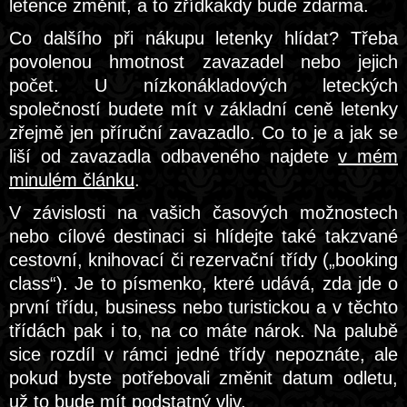
letence změnit, a to zřídkakdy bude zdarma.
Co dalšího při nákupu letenky hlídat? Třeba
povolenou hmotnost zavazadel nebo jejich
počet. U nízkonákladových leteckých
společností budete mít v základní ceně letenky
zřejmě jen příruční zavazadlo. Co to je a jak se
liší od zavazadla odbaveného najdete
v mém
minulém článku
.
V závislosti na vašich časových možnostech
nebo cílové destinaci si hlídejte také takzvané
cestovní, knihovací či rezervační třídy („booking
class“). Je to písmenko, které udává, zda jde o
první třídu, business nebo turistickou a v těchto
třídách pak i to, na co máte nárok. Na palubě
sice rozdíl v rámci jedné třídy nepoznáte, ale
pokud byste potřebovali změnit datum odletu,
už to bude mít podstatný vliv.