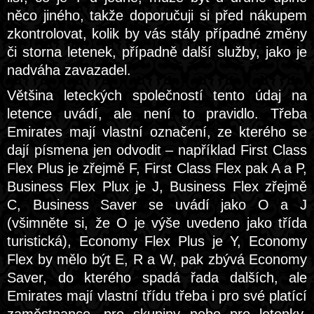
něco jiného, takže doporučuji si před nákupem
zkontrolovat, kolik by vás stály případné změny
či storna letenek, případně další služby, jako je
nadváha zavazadel.
Většina leteckých společností tento údaj na
letence uvádí, ale není to pravidlo. Třeba
Emirates mají vlastní označení, ze kterého se
dají písmena jen odvodit – například First Class
Flex Plus je zřejmě F, First Class Flex pak A a P,
Business Flex Plux je J, Business Flex zřejmě
C, Business Saver se uvádí jako O a J
(všimněte si, že O je výše uvedeno jako třída
turistická), Economy Flex Plus je Y, Economy
Flex by mělo být E, R a W, pak zbývá Economy
Saver, do kterého spadá řada dalších, ale
Emirates mají vlastní třídu třeba i pro své platící