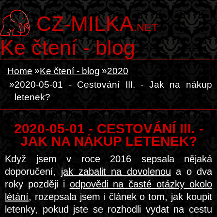
CZ-MILKA
.NET
Ke čtení - blog
Home
Ke čtení - blog
2020
2020-05-01 - Cestování III. - Jak na nákup
letenek?
2020-05-01 - CESTOVÁNÍ III. -
JAK NA NÁKUP LETENEK?
Když jsem v roce 2016 sepsala nějaká
doporučení,
jak zabalit na dovolenou
a o dva
roky později i
odpovědi na časté otázky okolo
létání
, rozepsala jsem i článek o tom, jak koupit
letenky, pokud jste se rozhodli vydat na cestu