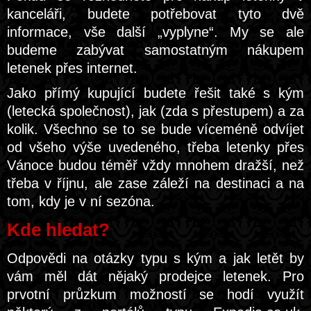
kanceláři, budete potřebovat tyto dvě
informace, vše další „vyplyne“. My se ale
budeme zabývat samostatným nákupem
letenek přes internet.
Jako přímý kupující budete řešit také s kým
(letecká společnost), jak (zda s přestupem) a za
kolik. Všechno se to se bude víceméně odvíjet
od všeho výše uvedeného, třeba letenky přes
Vánoce budou téměř vždy mnohem dražší, než
třeba v říjnu, ale zase záleží na destinaci a na
tom, kdy je v ní sezóna.
Kde hledat?
Odpovědi na otázky typu s kým a jak letět by
vám měl dát nějaký prodejce letenek. Pro
prvotní průzkum možností se hodí využít