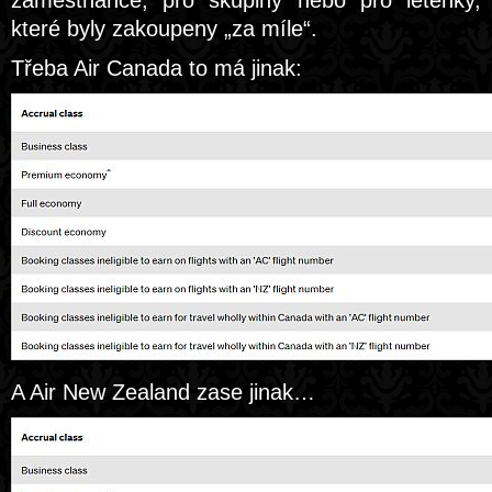
zaměstnance, pro skupiny nebo pro letenky,
které byly zakoupeny „za míle“.
Třeba Air Canada to má jinak:
A Air New Zealand zase jinak…