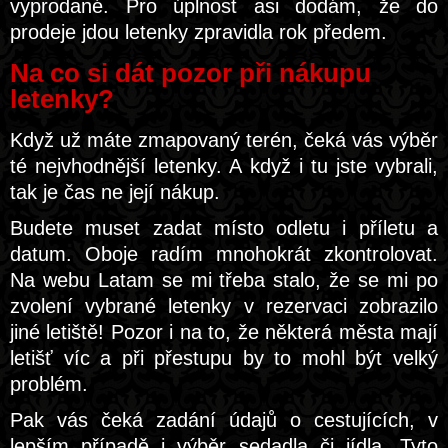
vyprodané. Pro úplnost asi dodám, že do
prodeje jdou letenky zpravidla rok předem.
Na co si dát pozor při nákupu
letenky?
Když už máte zmapovaný terén, čeká vás výběr
té nejvhodnější letenky. A když i tu jste vybrali,
tak je čas ne její nákup.
Budete muset zadat místo odletu i příletu a
datum. Oboje radím mnohokrát zkontrolovat.
Na webu Latam se mi třeba stalo, že se mi po
zvolení vybrané letenky v rezervaci zobrazilo
jiné letiště! Pozor i na to, že některá města mají
letišť víc a při přestupu by to mohl být velký
problém.
Pak vás čeká zadání údajů o cestujících, v
lepším případě i výběr sedadla či jídla. Tyto