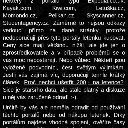
některý z portálů typu Expedia.co.uk,
Kayak.com, Kiwi.com, Letuška.cz,
Momondo.cz, Pelikan.cz, Skyscanner.cz,
Studentagency.cz. Záměrně to nejsou odkazy
vedoucí přímo na dané stránky, protože
nedoporučuji přes tyto portály letenku kupovat.
Ceny sice mají většinou nižší, ale jde jen o
zprostředkovatele a v případě problémů se o
vás moc nepostarají. Nebo vůbec. Někteří jsou
vyloženě podvodníci, čest světlým výjimkám.
Jestli vás zajímá víc, doporučuji tenhle krátký
článek:
Proč nechci ušetřit 200,- na letence?
.
Sice je staršího data, ale stále platný a diskuze
u něj vás zaručeně odradí :-).
Určitě by vás ale neměla odradit od používání
těchto portálů nebo od nákupu letenek. Díky
portálům najdete vhodná spojení, ověříte časy