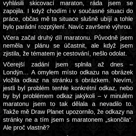
vyhlásili skicovací maraton, ráda jsem se
zapojila. I když chodím i v současné situaci do
práce, občas mě ta situace slušně ubíjí a tohle
bylo parádní rozptýlení. Navíc završené výhrou.
Včera začal druhý díl maratonu. Původně jsem
neměla v plánu se účastnit, ale když jsem
zjistila, že tématem je cestování, nešlo odolat.
Včerejší zadání jsem splnila až dnes –
Londýn… A omylem místo odkazu na obrázek
vložila odkaz na stránku s obrázkem. Nevím,
jestli byl problém tenhle konkrétní odkaz, nebo
by byl problémem odkaz jakýkoli – v minulém
maratonu jsem to tak dělala a nevadilo to.
Takže mě Draw Planet upozornilo, že odkazy na
stránky ne a tím jsem s maratonem „skončila“.
Ale proč vlastně?