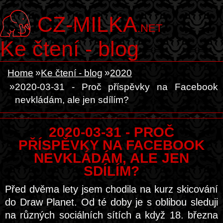
CZ-MILKA
.NET
Ke čtení - blog
Home
Ke čtení - blog
2020
2020-03-31 - Proč příspěvky na Facebook
nevkládám, ale jen sdílím?
2020-03-31 - PROČ
PŘÍSPĚVKY NA FACEBOOK
NEVKLÁDÁM, ALE JEN
SDÍLÍM?
Před dvěma lety jsem chodila na kurz skicování
do Draw Planet. Od té doby je s oblibou sleduji
na různých sociálních sítích a když 18. března