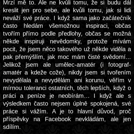
Mrzí mě to. Ale ne kvůli tomu, že si budu dál
kreslit jen pro sebe, ale kvůli tomu, jak si lidi
neváží své práce. I když sama jako začátečník
často hledám všemožnou inspiraci, občas
tvořím přímo podle předlohy, občas se možná
někde inspiruji nevědomky, protože mívám
pocit, že jsem něco takového už někde viděla a
pak přemýšlím, jak moc mám čisté svědomí...
Jelikož jsem ale umělec-amatér (i fotograf-
amatér a kdeže cože), nikdy jsem si tvořením
nevydělala a nevydělám ani korunu, věřím v
mírnou toleranci ostatních, těch lepších, když o
práci a peníze je neobírám… I když ale s
výsledkem často nejsem úplně spokojená, své
práce si vážím. A je to hlavní důvod, proč
příspěvky na Facebook nevkládám, ale jen
sdílím.