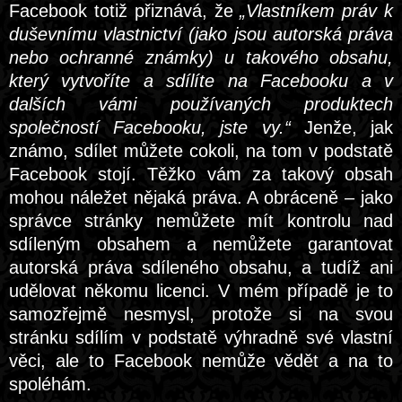
Facebook totiž přiznává, že
„Vlastníkem práv k
duševnímu vlastnictví (jako jsou autorská práva
nebo ochranné známky) u takového obsahu,
který vytvoříte a sdílíte na Facebooku a v
dalších vámi používaných produktech
společností Facebooku, jste vy.“
Jenže, jak
známo, sdílet můžete cokoli, na tom v podstatě
Facebook stojí. Těžko vám za takový obsah
mohou náležet nějaká práva. A obráceně – jako
správce stránky nemůžete mít kontrolu nad
sdíleným obsahem a nemůžete garantovat
autorská práva sdíleného obsahu, a tudíž ani
udělovat někomu licenci. V mém případě je to
samozřejmě nesmysl, protože si na svou
stránku sdílím v podstatě výhradně své vlastní
věci, ale to Facebook nemůže vědět a na to
spoléhám.