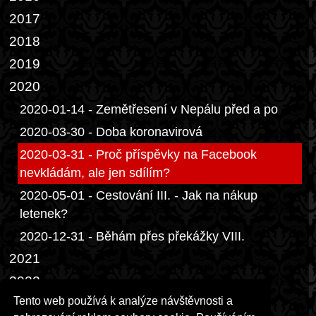
2017
2018
2019
2020
2020-01-14 - Zemětřesení v Nepálu před a po
2020-03-30 - Doba koronavirová
2020-03-31 - Proč příspěvky na Facebook
nevkládám, ale jen sdílím?
2020-05-01 - Cestování III. - Jak na nákup
letenek?
2020-12-31 - Běhám přes překážky VIII.
2021
2022
Tento web používá k analýze návštěvnosti a
2023