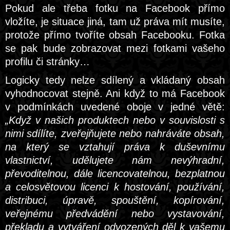
Pokud ale třeba fotku na Facebook přímo
vložíte, je situace jiná, tam už práva mít musíte,
protože přímo tvoříte obsah Facebooku. Fotka
se pak bude zobrazovat mezi fotkami vašeho
profilu či stránky…
Logicky tedy nelze sdílený a vkládaný obsah
vyhodnocovat stejně. Ani když to má Facebook
v podmínkách uvedené oboje v jedné větě:
„Když v našich produktech nebo v souvislosti s
nimi sdílíte, zveřejňujete nebo nahráváte obsah,
na který se vztahují práva k duševnímu
vlastnictví, udělujete nám nevýhradní,
převoditelnou, dále licencovatelnou, bezplatnou
a celosvětovou licenci k hostování, používání,
distribuci, úpravě, spouštění, kopírování,
veřejnému předvádění nebo vystavování,
překladu a vytváření odvozených děl k vašemu