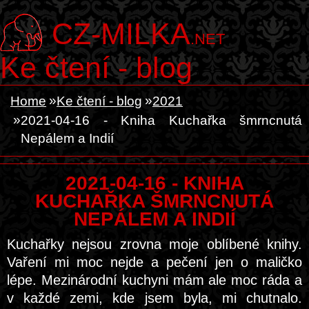
CZ-MILKA
.NET
Ke čtení - blog
Home
Ke čtení - blog
2021
2021-04-16 - Kniha Kuchařka šmrncnutá
Nepálem a Indií
2021-04-16 - KNIHA
KUCHAŘKA ŠMRNCNUTÁ
NEPÁLEM A INDIÍ
Kuchařky nejsou zrovna moje oblíbené knihy.
Vaření mi moc nejde a pečení jen o maličko
lépe. Mezinárodní kuchyni mám ale moc ráda a
v každé zemi, kde jsem byla, mi chutnalo.