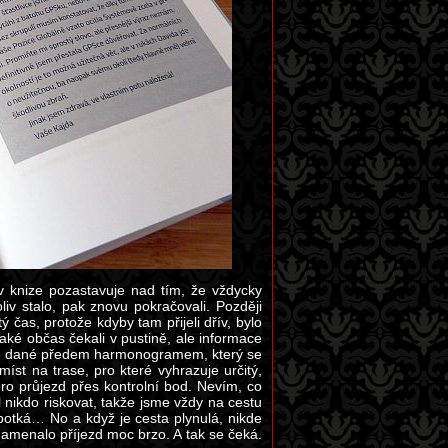
v knize pozastavuje nad tím, že vždycky
liv stalo, pak znovu pokračovali. Později
ý čas, protože kdyby tam přijeli dřív, bylo
aké občas čekali v pustině, ale informace
ajně dané předem harmonogramem, který se
st na trase, pro které vyhrazuje určitý,
pro průjezd přes kontrolní bod. Nevím, co
 nikdo riskovat, takže jsme vždy na cestu
s potká… No a když je cesta plynulá, nikde
namenalo příjezd moc brzo. A tak se čeká.