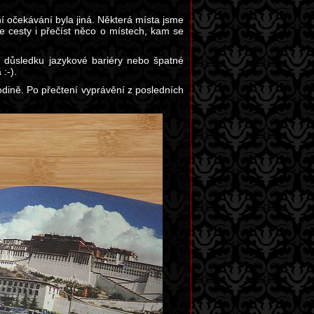
tní očekávání byla jiná. Některá místa jsme
še cesty i přečíst něco o místech, kam se
 v důsledku jazykové bariéry nebo špatné
:-).
odině. Po přečtení vyprávění z posledních