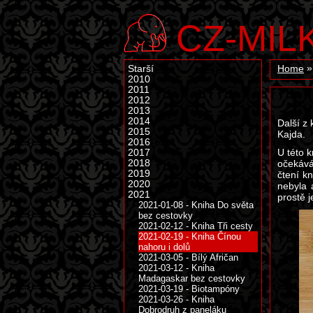
CZ-MIL
Starší
Home
2010
2011
2012
2013
2014
Další z
2015
Kajda.
2016
U této 
2017
2018
očekává
2019
čtení k
2020
nebyla 
2021
prostě j
2021-01-08 - Kniha Do světa
bez cestovky
2021-02-12 - Kniha Tři cesty
2021-02-19 - Kniha Čínou
nahoru i dolů
2021-03-05 - Bílý Afričan
2021-03-12 - Kniha
Madagaskar bez cestovky
2021-03-19 - Biotampóny
2021-03-26 - Kniha
Dobrodruh z paneláku