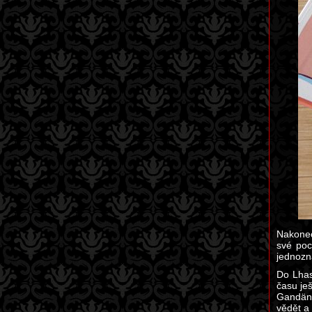
Nakonec
své poc
jednozn
Do Lhas
času je
Gandän.
vědět a 