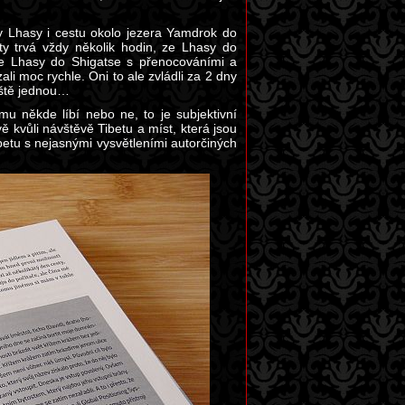
y Lhasy i cestu okolo jezera Yamdrok do
ty trvá vždy několik hodin, ze Lhasy do
ze Lhasy do Shigatse s přenocováními a
li moc rychle. Oni to ale zvládli za 2 dny
ještě jednou…
u někde líbí nebo ne, to je subjektivní
ě kvůli návštěvě Tibetu a míst, která jsou
etu s nejasnými vysvětleními autorčiných