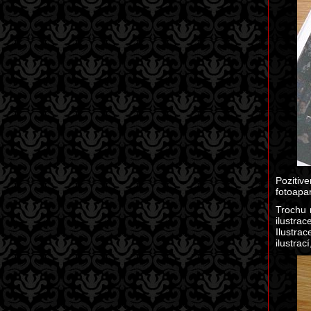
Pozitiv
fotoapa
Trochu 
ilustra
Ilustra
ilustrac