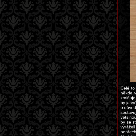
Celé to
někde v
zmiňuje,
by jasn
o důvod
sestavu
většino
by se s
vyráželi
nepřech