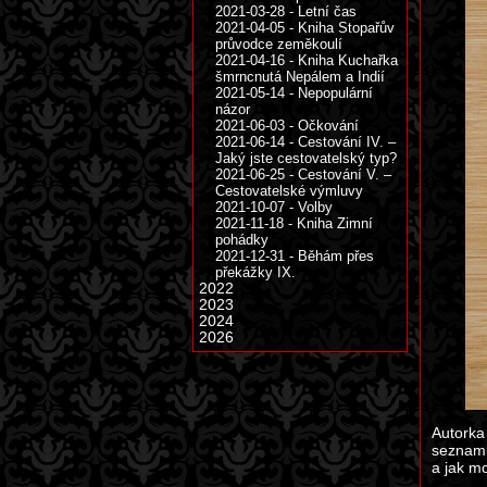
2021-03-28 - Letní čas
2021-04-05 - Kniha Stopařův
průvodce zeměkoulí
2021-04-16 - Kniha Kuchařka
šmrncnutá Nepálem a Indií
2021-05-14 - Nepopulární
názor
2021-06-03 - Očkování
2021-06-14 - Cestování IV. –
Jaký jste cestovatelský typ?
2021-06-25 - Cestování V. –
Cestovatelské výmluvy
2021-10-07 - Volby
2021-11-18 - Kniha Zimní
pohádky
2021-12-31 - Běhám přes
překážky IX.
2022
2023
2024
2026
Autorka
seznamk
a jak m