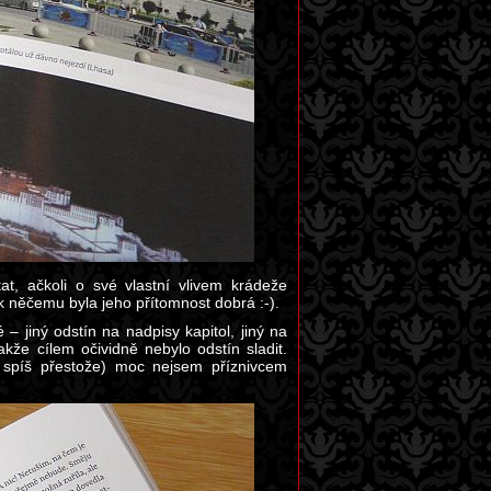
at, ačkoli o své vlastní vlivem krádeže
k něčemu byla jeho přítomnost dobrá :-).
– jiný odstín na nadpisy kapitol, jiný na
akže cílem očividně nebylo odstín sladit.
o spíš přestože) moc nejsem příznivcem