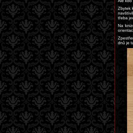
Ale kdo 
Zbytek k
navštív
třeba j
Na kniz
orientac
Zpestře
dnů je 