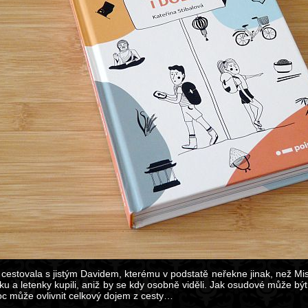
 cestovala s jistým Davidem, kterému v podstatě neřekne jinak, než Mi
u a letenky kupili, aniž by se kdy osobně viděli. Jak osudové může bý
oc může ovlivnit celkový dojem z cesty…