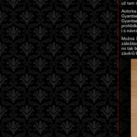
už tam 
Autorka
Gyantse
Gyantse
prohlídk
i s návr
Možná b
záležito
mi tak 
závěrů 