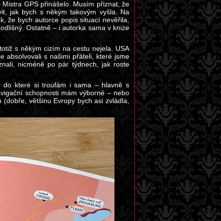
ti Mistra GPS přinášelo. Musím přiznat, že
it, jak bych s někým takovým vyšla. Na
, že bych autorce popis situací nevěřila,
odlišný. Ostatně – i autorka sama v knize
otiž s někým cizím na cestu nejela. USA
absolvovali s našimi přáteli, které jsme
znali, nicméně po pár týdnech, jak roste
, do které si troufám i sama – hlavně s
 navigační schopnosti mám výborné – nebo
dobře, většinu Evropy bych asi zvládla,