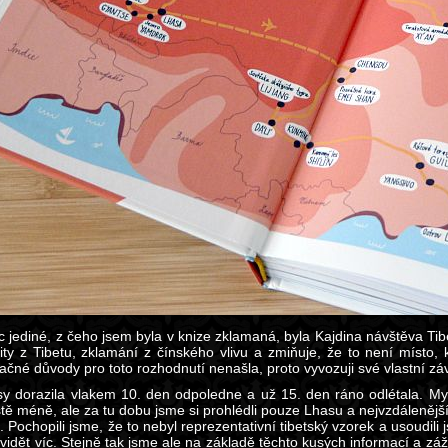
 jediné, z čeho jsem byla v knize zklamaná, byla Kajdina návštěva Tib
ity z Tibetu, zklamání z čínského vlivu a zmiňuje, že to není místo, 
ačné důvody pro toto rozhodnutí nenašla, proto vyvozuji své vlastní zá
y dorazila vlakem 10. den odpoledne a už 15. den ráno odlétala. My j
ště méně, ale za tu dobu jsme si prohlédli pouze Lhasu a nejvzdálenějš
 Pochopili jsme, že to nebyl reprezentativní tibetský vzorek a usoudili
vidět víc. Stejně tak jsme ale na základě těchto kusých informací a záži