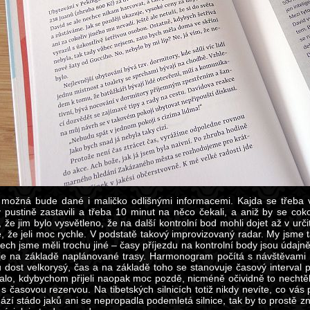
 možná bude dané i maličko odlišnými informacemi. Kajda se třeba 
 pustině zastavili a třeba 10 minut na něco čekali, a aniž by se coko
 že jim bylo vysvětleno, že na další kontrolní bod mohli dojet až v určit
é, že jeli moc rychle. V podstatě takový improvizovaný radar. My jsme t
ech jsme měli trochu jiné – časy příjezdu na kontrolní body jsou úd
je na základě naplánované trasy. Harmonogram počítá s návštěvami mí
u dost velkorysý, čas a na základě toho se stanovuje časový interval 
talo, kdybychom přijeli naopak moc pozdě, nicméně očividně to nechtěl
 s časovou rezervou. Na tibetských silnicích totiž nikdy nevíte, co vá
ází stádo jaků ani se nepropadla podemletá silnice, tak by to prostě z