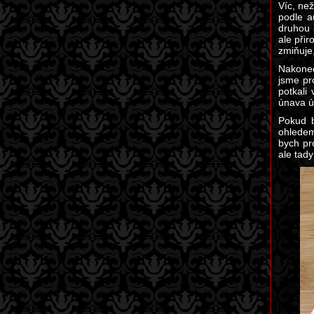
Víc, než
podle a
druhou 
ale při
zmiňuje
Nakonec
jsme pr
potkali
únava ú
Pokud b
ohledem
bych pr
ale tady