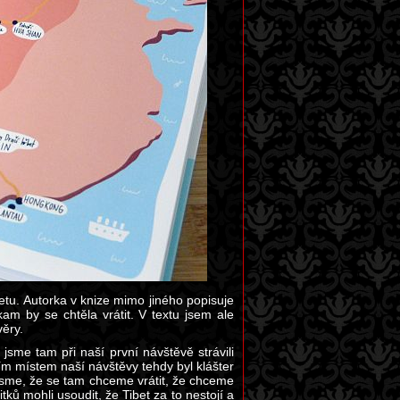
etu. Autorka v knize mimo jiného popisuje
kam by se chtěla vrátit. V textu jsem ale
věry.
sme tam při naší první návštěvě strávili
ím místem naší návštěvy tehdy byl klášter
 jsme, že se tam chceme vrátit, že chceme
tků mohli usoudit, že Tibet za to nestojí a