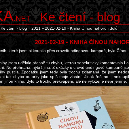
KA
Ke čtení - blog
.NET
Ke čtení - blog
2021
2021-02-19 - Kniha Čínou nahoru i dolů
2021-02-19 - KNIHA ČÍNOU NAHO
 knih, které jsem si koupila přes crowdfundingovou kampaň, byla Čínou 
knihy jsem udělala přesně tu chybu, kterou sebekriticky komentovala i 
ní. Ne přehnaná, nýbrž jiná. Z ukázky u crowdfundingové kampaně jse
nihy pustila. Zpočátku jsem tedy byla trochu zklamaná, že jsem nedosta
ani tak chyba autorky jako spíš moje vlastní. Jinak řečeno – nekoupil
en jinou knihu. Bylo to trochu překvapení, ale ne vyloženě nepříjemné.