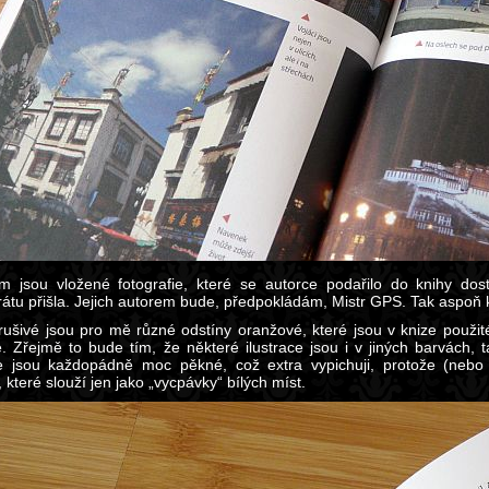
em jsou vložené fotografie, které se autorce podařilo do knihy dost
rátu přišla. Jejich autorem bude, předpokládám, Mistr GPS. Tak aspoň 
rušivé jsou pro mě různé odstíny oranžové, které jsou v knize použité 
ce. Zřejmě to bude tím, že některé ilustrace jsou i v jiných barvách, t
ce jsou každopádně moc pěkné, což extra vypichuji, protože (neb
í, které slouží jen jako „vycpávky“ bílých míst.