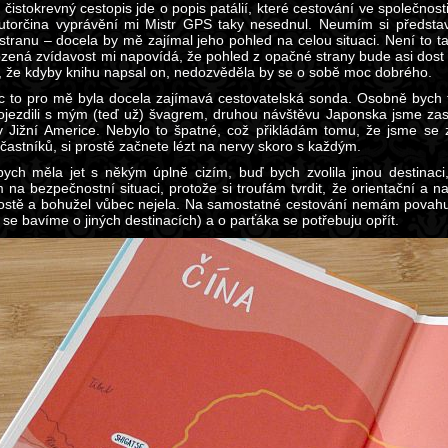
 čistokrevný cestopis jde o popis patálií, které cestování ve společnos
utorčina vyprávění mi Mistr GPS taky nesednul. Neumím si představ
stranu – docela by mě zajímal jeho pohled na celou situaci. Není to tak
rozená zvídavost mi napovídá, že pohled z opačné strany bude asi dost 
, že kdyby knihu napsal on, nedozvěděla by se o sobě moc dobrého.
 to pro mě byla docela zajímavá cestovatelská sonda. Osobně bych t
ojezdili s mým (teď už) švagrem, druhou návštěvu Japonska jsme zase 
 v Jižní Americe. Nebylo to špatné, což přikládám tomu, že jsme se 
častníků, si prostě začnete lézt na nervy skoro s každým.
ych měla jet s někým úplně cizím, buď bych zvolila jinou destinaci
 na bezpečnostní situaci, protože si troufám tvrdit, že orientační a
ostě a bohužel vůbec nejela. Na samostatné cestování nemám povahu (
 se bavíme o jiných destinacích) a o parťáka se potřebuju opřít.