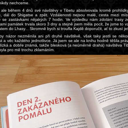
nikdy nechceme.
 ale během 4 dnů své návštěvy v Tibetu absolvovala kromě prohlídk
, dál do Shigatse a zpět. Vzdálenosti nejsou malé, cesta mezi mís
 se zastávkami nějakých 7 hodin. Ve výsledku nám zdolání trasy 
ami památek trvala skoro 3 dny a stejně jsem měla pocit, že jsme to vza
atem do Lhasy... Skromně bych si troufla Kajdě doporučit, ať to zkusí 
y názor nezměnila ani při druhé návštěvě, však taky jestli se někom
st a věc každého jednotlivce. Já jsem se ale na knihu hodně těšila práv
blízká a dobře známá, takže blesková (a neúměrně drahá) návštěva Tib
byla pro mě trochu zklamáním.