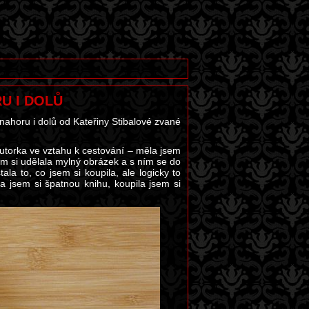
RU I DOLŮ
nahoru i dolů od Kateřiny Stibalové zvané
autorka ve vztahu k cestování – měla jsem
m si udělala mylný obrázek a s ním se do
la to, co jsem si koupila, ale logicky to
a jsem si špatnou knihu, koupila jsem si