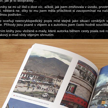
ví, jak je to doopravdy…
nihy se mi už líbil o dost víc, ačkoli, jak jsem zmiňovala v úvodu, prvo
ili, některá ne, díky to mu jsem měla příležitost si zavzpomínat na na
ednou podívám…
e oceňuji neencyklopedický popis míst stejně jako situací vzniklých
e. Příhody jsou psané s vtipem a s autorkou jsem často hodně soucítila 
ním knihy jsou vložené e-maily, které autorka během cesty psala své r
takový e-mail vždy vtipným shrnutím.