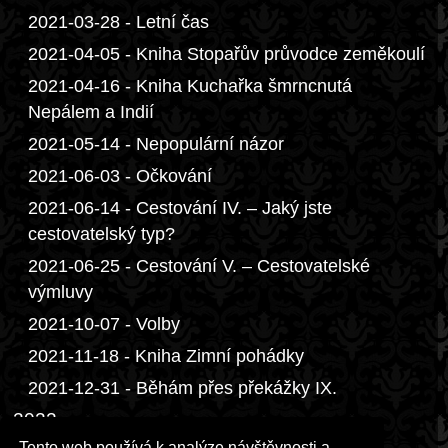
2021-03-28 - Letní čas
2021-04-05 - Kniha Stopařův průvodce zeměkoulí
2021-04-16 - Kniha Kuchařka šmrncnutá
Nepálem a Indií
2021-05-14 - Nepopulární názor
2021-06-03 - Očkování
2021-06-14 - Cestování IV. – Jaký jste
cestovatelský typ?
2021-06-25 - Cestování V. – Cestovatelské
výmluvy
2021-10-07 - Volby
2021-11-18 - Kniha Zimní pohádky
2021-12-31 - Běhám přes překážky IX.
2022
Tento web používá k analýze návštěvnosti a