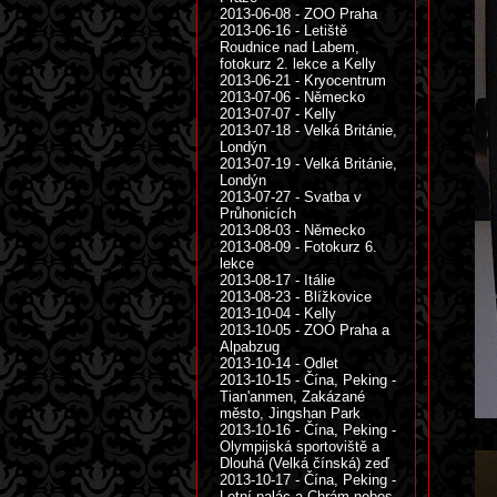
2013-06-08 - ZOO Praha
2013-06-16 - Letiště
Roudnice nad Labem,
fotokurz 2. lekce a Kelly
2013-06-21 - Kryocentrum
2013-07-06 - Německo
2013-07-07 - Kelly
2013-07-18 - Velká Británie,
Londýn
2013-07-19 - Velká Británie,
Londýn
2013-07-27 - Svatba v
Průhonicích
2013-08-03 - Německo
2013-08-09 - Fotokurz 6.
lekce
2013-08-17 - Itálie
2013-08-23 - Blížkovice
2013-10-04 - Kelly
2013-10-05 - ZOO Praha a
Alpabzug
2013-10-14 - Odlet
2013-10-15 - Čína, Peking -
Tian'anmen, Zakázané
město, Jingshan Park
2013-10-16 - Čína, Peking -
Olympijská sportoviště a
Dlouhá (Velká čínská) zeď
2013-10-17 - Čína, Peking -
Letní palác a Chrám nebes