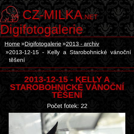
CZ-MILKA
.NET
Digifotogalerie
Home
Digifotogalerie
2013 - archiv
2013-12-15 - Kelly a Starobohnické vánoční
těšení
2013-12-15 - KELLY A
STAROBOHNICKÉ VÁNOČNÍ
TĚŠENÍ
Počet fotek: 22