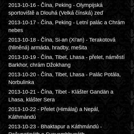
2013-10-16 - Čína, Peking - Olympijská
sportoviště a Dlouhá (Velká čínská) zeď
2013-10-17 - Čína, Peking - Letní palác a Chrám
nebes
2013-10-18 - Čína, Si-an (Xi'an) - Terakotová
(hliněná) armáda, hradby, mešita
2013-10-19 - Čína, Tibet, Lhasa - přelet, náměstí
Barkhor, chrám Džokhang
2013-10-20 - Čína, Tibet, Lhasa - Palác Potála,
Norbulinka
2013-10-21 - Čína, Tibet - Klášter Gandän a
Lhasa, klášter Sera
2013-10-22 - Přelet (Himálaj) a Nepál,
Káthmándú
2013-10-23 - Bhaktapur a Káthmándú -