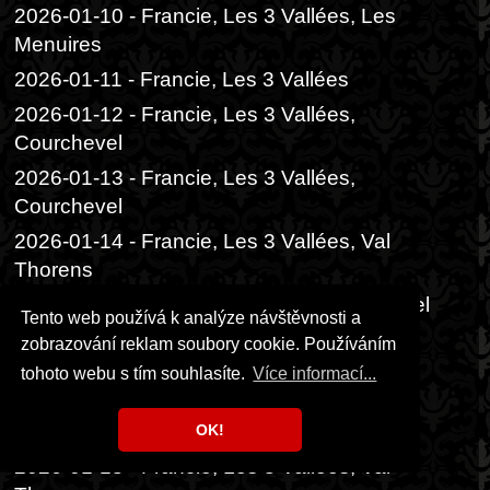
2026-01-10 - Francie, Les 3 Vallées, Les
Menuires
2026-01-11 - Francie, Les 3 Vallées
2026-01-12 - Francie, Les 3 Vallées,
Courchevel
2026-01-13 - Francie, Les 3 Vallées,
Courchevel
2026-01-14 - Francie, Les 3 Vallées, Val
Thorens
2026-01-15 - Francie, Les 3 Vallées, Méribel
Tento web používá k analýze návštěvnosti a
2026-01-16 - Francie, Les 3 Vallées,
zobrazování reklam soubory cookie. Používáním
Courchevel
tohoto webu s tím souhlasíte.
Více informací...
2026-01-17 - Francie, Les 3 Vallées, Les
Menuires a Val Thorens
OK!
2026-01-18 - Francie, Les 3 Vallées, Val