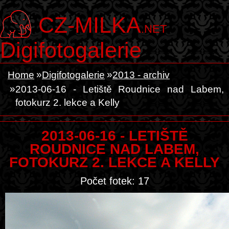
CZ-MILKA
.NET
Digifotogalerie
Home
Digifotogalerie
2013 - archiv
2013-06-16 - Letiště Roudnice nad Labem,
fotokurz 2. lekce a Kelly
2013-06-16 - LETIŠTĚ
ROUDNICE NAD LABEM,
FOTOKURZ 2. LEKCE A KELLY
Počet fotek: 17