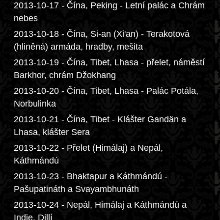
2013-10-17 - Čína, Peking - Letní palác a Chrám
nebes
2013-10-18 - Čína, Si-an (Xi'an) - Terakotová
(hliněná) armáda, hradby, mešita
2013-10-19 - Čína, Tibet, Lhasa - přelet, náměstí
Barkhor, chrám Džokhang
2013-10-20 - Čína, Tibet, Lhasa - Palác Potála,
Norbulinka
2013-10-21 - Čína, Tibet - Klášter Gandän a
Lhasa, klášter Sera
2013-10-22 - Přelet (Himálaj) a Nepál,
Káthmándú
2013-10-23 - Bhaktapur a Káthmándú -
Pašupatináth a Svayambhunáth
2013-10-24 - Nepál, Himálaj a Káthmándú a
Indie, Dillí