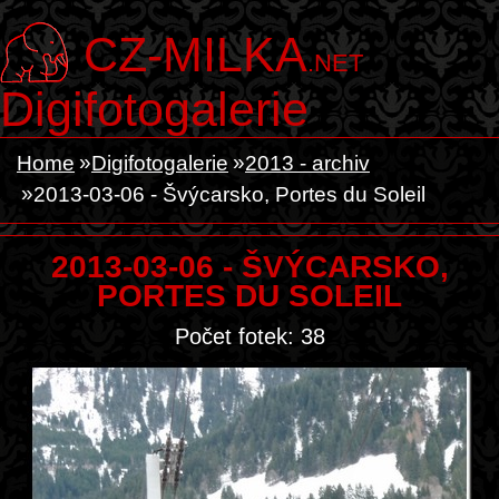
CZ-MILKA
.NET
Digifotogalerie
Home
Digifotogalerie
2013 - archiv
2013-03-06 - Švýcarsko, Portes du Soleil
2013-03-06 - ŠVÝCARSKO,
PORTES DU SOLEIL
Počet fotek: 38