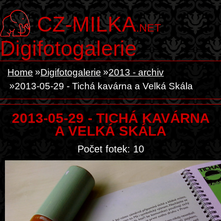
CZ-MILKA
.NET
Digifotogalerie
Home
Digifotogalerie
2013 - archiv
2013-05-29 - Tichá kavárna a Velká Skála
2013-05-29 - TICHÁ KAVÁRNA
A VELKÁ SKÁLA
Počet fotek: 10