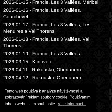
2026-01-15 - Francie, Les 3 Vallées, Méribel
2026-01-16 - Francie, Les 3 Vallées,
Courchevel
2026-01-17 - Francie, Les 3 Vallées, Les
Menuires a Val Thorens
2026-01-18 - Francie, Les 3 Vallées, Val
Thorens
2026-01-19 - Francie, Les 3 Vallées
2026-03-15 - Klínovec
2026-04-11 - Rakousko, Obertauern
2026-04-12 - Rakousko, Obertauern
2026-06-05 - Praha, Divadlo Radka
Tento web používá k analýze návštěvnosti a
Brzobohatého
zobrazování reklam soubory cookie. Používáním
2026-06-06 - Praha, Festival ambasád
tohoto webu s tím souhlasíte.
Více informací...
2026-06-14 - Praha, čajový obřad