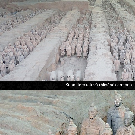
Si-an, terakotová (hliněná) armáda.