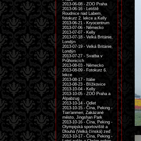
2013-06-08 - ZOO Praha
2013-06-16 - Letiště
Roudnice nad Labem,
fotokurz 2. lekce a Kelly
2013-06-21 - Kryocentrum
2013-07-06 - Německo
2013-07-07 - Kelly
2013-07-18 - Velká Británie,
Londýn
2013-07-19 - Velká Británie,
Londýn
2013-07-27 - Svatba v
Průhonicích
2013-08-03 - Německo
2013-08-09 - Fotokurz 6.
lekce
2013-08-17 - Itálie
2013-08-23 - Blížkovice
2013-10-04 - Kelly
2013-10-05 - ZOO Praha a
Alpabzug
2013-10-14 - Odlet
2013-10-15 - Čína, Peking -
Tian'anmen, Zakázané
město, Jingshan Park
2013-10-16 - Čína, Peking -
Olympijská sportoviště a
Dlouhá (Velká čínská) zeď
2013-10-17 - Čína, Peking -
Letní palác a Chrám nebes