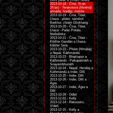
2013-10-18 - Čína, Si-an
(Xi'an) - Terakotová (hliněná)
armáda, hradby, mešita
2013-10-19 - Čína, Tibet,
Lhasa - přelet, náměstí
Barkhor, chrám Džokhang
2013-10-20 - Čína, Tibet,
Lhasa - Palác Potála,
Norbulinka
2013-10-21 - Čína, Tibet -
Klášter Gandän a Lhasa,
klášter Sera
2013-10-22 - Přelet (Himálaj)
a Nepál, Káthmándú
2013-10-23 - Bhaktapur a
Káthmándú - Pašupatináth a
Svayambhunáth
2013-10-24 - Nepál, Himálaj a
Káthmándú a Indie, Dillí
2013-10-25 - Indie, Dillí
2013-10-26 - Indie, Dillí a
Ágra
2013-10-27 - Indie, Ágra a
Dillí
2013-10-28 - Odlet
2013-12-01 - Kelly
2013-12-14 - Rakousko,
Vídeň
2013-12-15 - Kelly a