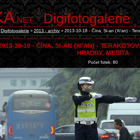
KA
Digifotogalerie
.NET
Digifotogalerie
2013 - archiv
2013-10-18 - Čína, Si-an (Xi'an) - Te
2013-10-18 - ČÍNA, SI-AN (XI'AN) - TERAKOT
HRADBY, MEŠITA
Počet fotek: 80