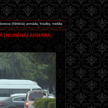
rakotová (hliněná) armáda, hradby, mešita
OVÁ (HLINĚNÁ) ARMÁDA,