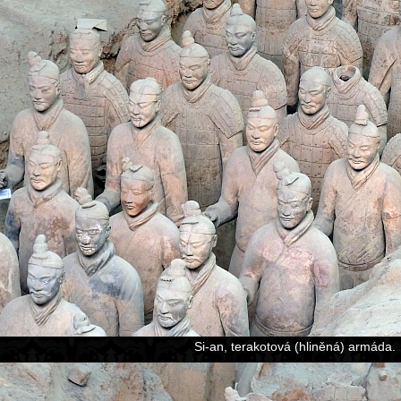
Si-an, terakotová (hliněná) armáda.