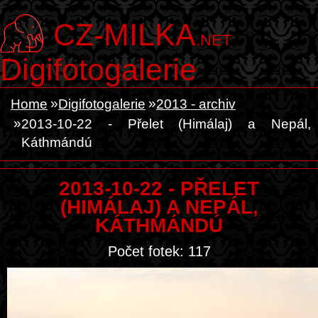
CZ-MILKA
.NET
Digifotogalerie
Home
Digifotogalerie
2013 - archiv
2013-10-22 - Přelet (Himálaj) a Nepál,
Káthmándú
2013-10-22 - PŘELET
(HIMÁLAJ) A NEPÁL,
KÁTHMÁNDÚ
Počet fotek: 117