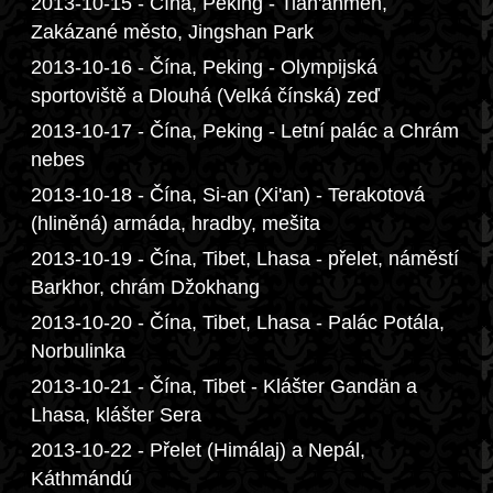
2013-10-15 - Čína, Peking - Tian'anmen,
Zakázané město, Jingshan Park
2013-10-16 - Čína, Peking - Olympijská
sportoviště a Dlouhá (Velká čínská) zeď
2013-10-17 - Čína, Peking - Letní palác a Chrám
nebes
2013-10-18 - Čína, Si-an (Xi'an) - Terakotová
(hliněná) armáda, hradby, mešita
2013-10-19 - Čína, Tibet, Lhasa - přelet, náměstí
Barkhor, chrám Džokhang
2013-10-20 - Čína, Tibet, Lhasa - Palác Potála,
Norbulinka
2013-10-21 - Čína, Tibet - Klášter Gandän a
Lhasa, klášter Sera
2013-10-22 - Přelet (Himálaj) a Nepál,
Káthmándú