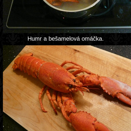
Humr a bešamelová omáčka.