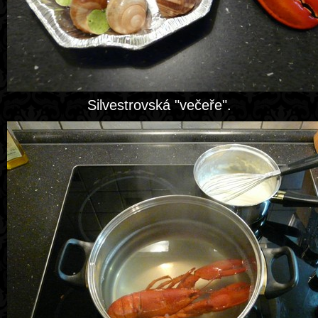
Silvestrovská "večeře".