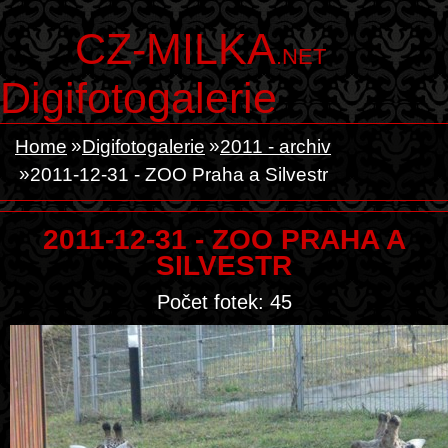
CZ-MILKA
.NET
Digifotogalerie
Home
Digifotogalerie
2011 - archiv
2011-12-31 - ZOO Praha a Silvestr
2011-12-31 - ZOO PRAHA A
SILVESTR
Počet fotek: 45